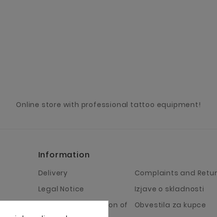
Online store with professional tattoo equipment!
Information
Delivery
Complaints and Retu
Legal Notice
Izjave o skladnosti
Terms and Condition of
Obvestila za kupce
Business