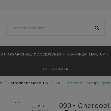

TATTOO MACHINES & ACCESSORIES
PERMANENT MAKE-UP
GIFT VOUCHER
e
Permanent Make-up
090 - Charcoal Softap Pigme

090 - Charcoal