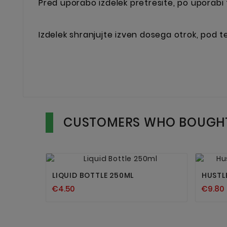
Pred uporabo izdelek pretresite, po uporabi t
Izdelek shranjujte izven dosega otrok, pod te
CUSTOMERS WHO BOUGHT


LIQUID BOTTLE 250ML
HUSTL
€4.50
€9.80