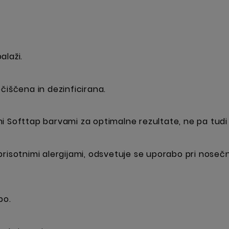
alaži.
čiščena in dezinficirana.
i Softtap barvami za optimalne rezultate, ne pa tudi 
risotnimi alergijami, odsvetuje se uporabo pri nosečni
bo.