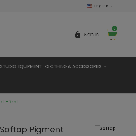
English

0

Sign In
STUDIO EQUIPMENT
CLOTHING & ACCESSORIES
nt - 7ml
 Softap Pigment