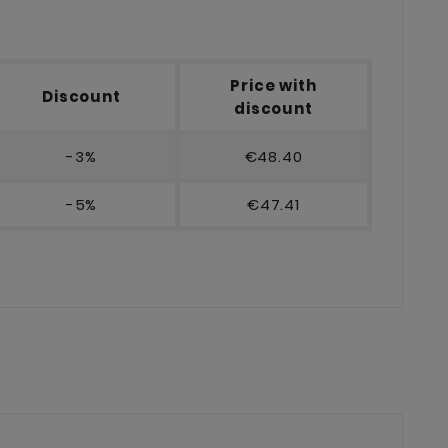
Price with
Discount
discount
-3%
€48.40
-5%
€47.41