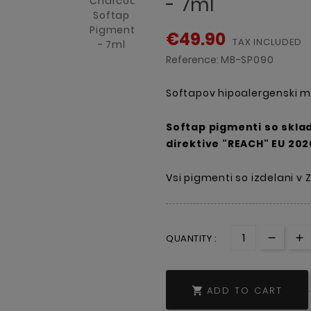
- 7ml
€49.90
TAX INCLUDED
Reference:
MB-SP090
Softapov hipoalergenski mi
Softap pigmenti so sklad
direktive "REACH" EU 2020
Vsi pigmenti so izdelani v 
QUANTITY :
ADD TO CART
