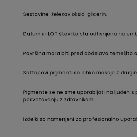
Sestavine: železov oksid, glicerin.
Datum in LOT številka sta odtisnjena na emb
Površina mora biti pred obdelavo temeljito o
Softapovi pigmenti se lahko mešajo z drugim
Pigmente se ne sme uporabljati na ljudeh s p
posvetovanju z zdravnikom.
Izdelki so namenjeni za profesionalno upora