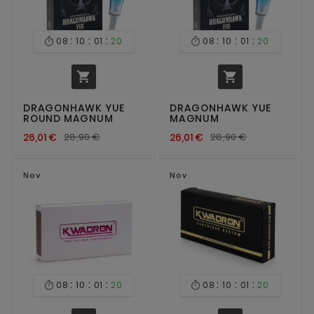
:
:
:
:
:
:
08
10
01
20
08
10
01
20




DRAGONHAWK YUE
DRAGONHAWK YUE
ROUND MAGNUM
MAGNUM
26,01 €
28,90 €
26,01 €
28,90 €
Nov
Nov
:
:
:
:
:
:
08
10
01
20
08
10
01
20

