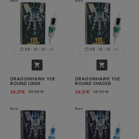
Nov
Nov
:
:
:
:
:
:
08
10
01
20
08
10
01
20




DRAGONHAWK YUE
DRAGONHAWK YUE
ROUND LINER
ROUND SHADER
24,21 €
26,90 €
24,21 €
26,90 €
Nov
Nov