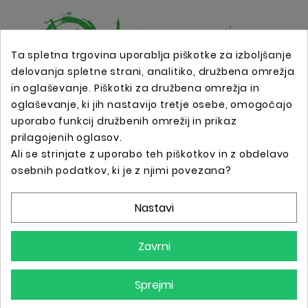
Ta spletna trgovina uporablja piškotke za izboljšanje
delovanja spletne strani, analitiko, družbena omrežja
in oglaševanje. Piškotki za družbena omrežja in
Spletna trgovina s profesionalno tattoo opremo !
oglaševanje, ki jih nastavijo tretje osebe, omogočajo
uporabo funkcij družbenih omrežij in prikaz
prilagojenih oglasov.
Podatki O Trgovini

Ali se strinjate z uporabo teh piškotkov in z obdelavo
osebnih podatkov, ki je z njimi povezana?
Informacije

Nastavi
Vaš Račun

Zavrni
Sprejmi
© 2025 - Vse Pravice Pridržane.