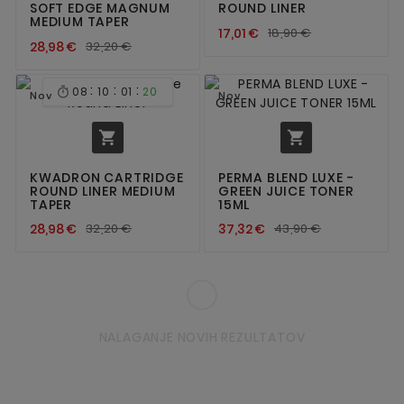
SOFT EDGE MAGNUM
ROUND LINER
MEDIUM TAPER
17,01 €
18,90 €
28,98 €
32,20 €
:
:
:
08
10
01
20

Nov
Nov


KWADRON CARTRIDGE
PERMA BLEND LUXE -
ROUND LINER MEDIUM
GREEN JUICE TONER
TAPER
15ML
28,98 €
32,20 €
37,32 €
43,90 €
NALAGANJE NOVIH REZULTATOV