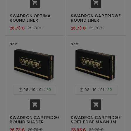


KWADRON OPTIMA
KWADRON CARTRIDGE
ROUND LINER
ROUND LINER
26,73 €
29,70 €
26,73 €
29,70 €
Nov
Nov
:
:
:
:
:
:
08
10
01
20
08
10
01
20




KWADRON CARTRIDGE
KWADRON CARTRIDGE
ROUND SHADER
SOFT EDGE MAGNUM
26,73 €
29,70 €
28,98 €
32,20 €