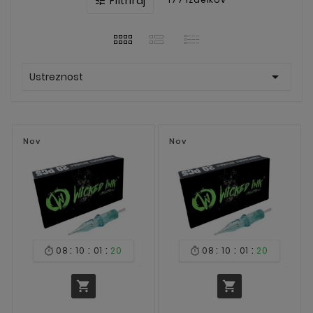
Filtriraj


Ustreznost
Nov
Nov
:
:
:
:
:
:
08
10
01
20
08
10
01
20



