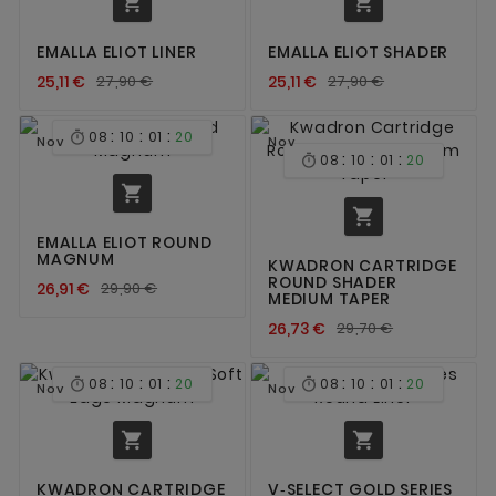


EMALLA ELIOT LINER
EMALLA ELIOT SHADER
25,11 €
27,90 €
25,11 €
27,90 €
:
:
:
08
10
01
20

Nov
Nov
:
:
:
08
10
01
20



EMALLA ELIOT ROUND
MAGNUM
KWADRON CARTRIDGE
ROUND SHADER
26,91 €
29,90 €
MEDIUM TAPER
26,73 €
29,70 €
:
:
:
:
:
:
08
10
01
20
08
10
01
20


Nov
Nov


KWADRON CARTRIDGE
V‑SELECT GOLD SERIES