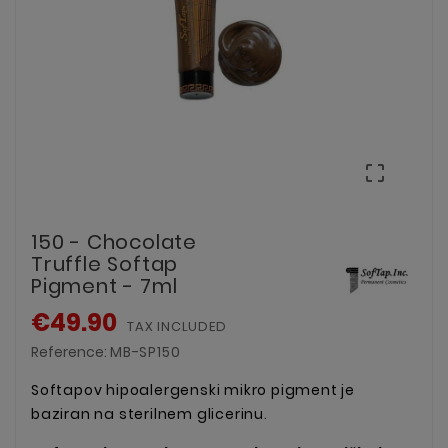

150 - Chocolate
Truffle Softap
Pigment - 7ml
€49.90
TAX INCLUDED
Reference:
MB-SP150
Softapov hipoalergenski mikro pigment je
baziran na sterilnem glicerinu.