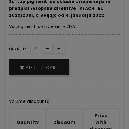
Softap pigmenti so skladni z najnovejšimi
predpisi Evropske direktive "REACH" EU
2020/2081, ki veljajo od 4. januarja 2022.
Vsi pigmenti so izdelani v ZDA.
QUANTITY :
ADD TO CART

Volume discounts
Price
Quantity
Discount
with
discount