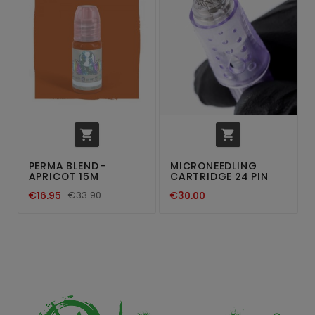


PERMA BLEND -
MICRONEEDLING
APRICOT 15M
CARTRIDGE 24 PIN
€16.95
€33.90
€30.00