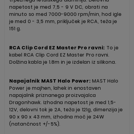
napetost je med 7,5 - 9 V DC, obrati na
minuto so med 7000-9000 rpm/min, hod igle
je med 0 - 3,5 mm, priključek je RCA, teža je
151 g.
RCA Clip Cord EZ Master Pro ravni:
To je
kabel RCA Clip Cord EZ Master Pro ravni.
Dolžina kabla je 1.8m in je izdelan iz silikona.
Napajalnik MAST Halo Power:
MAST Halo
Power je majhen, lahek in enostaven
napajalnik priznanega proizvajalca
Dragonhawk. Izhodna napetost je med 1,5-
12V, delovni tok je 2A, teža je 121g, dimenzija je
90 x 90 x 43 mm, izhodna moč je 24W
(natančnost +/-5%).