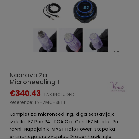

Naprava Za
Microneedling 1
€340.43
TAX INCLUDED
Reference:
TS-VMC-SET1
Komplet za microneedling, ki ga sestavljajo
izdelki : EZ Pen P4, RCA Clip Cord EZ Master Pro
ravni, Napajalnik MAST Halo Power, stopalka
priznanega proizvajalca Dragonhawk, igle