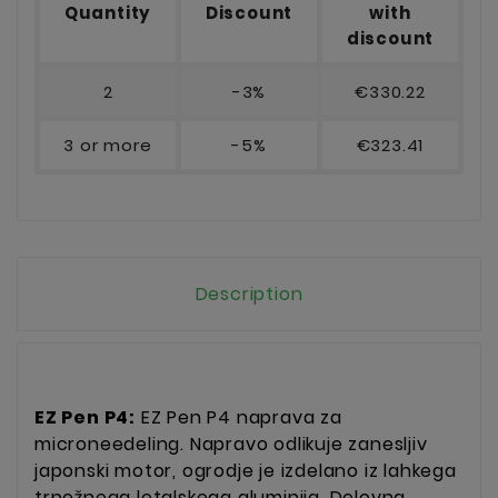
Quantity
Discount
with
discount
2
-3%
€330.22
3 or more
-5%
€323.41
Description
EZ Pen P4:
EZ Pen P4 naprava za
microneedeling. Napravo odlikuje zanesljiv
japonski motor, ogrodje je izdelano iz lahkega
trpežnega letalskega aluminija. Delovna