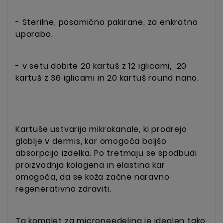
- Sterilne, posamično pakirane, za enkratno
uporabo.
- v setu dobite 20 kartuš z 12 iglicami, 20
kartuš z 36 iglicami in 20 kartuš round nano.
Kartuše ustvarijo mikrokanale, ki prodrejo
globlje v dermis, kar omogoča boljšo
absorpcijo izdelka. Po tretmaju se spodbudi
proizvodnja kolagena in elastina
kar
omogoča, da se koža začne naravno
regenerativno zdraviti.
Ta komplet za microneedeling je idealen tako