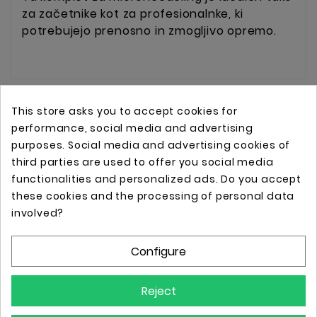
za začetnike kot za profesionalnke, ki
potrebujejo prenosno in zmogljivo opremo.
This store asks you to accept cookies for
performance, social media and advertising
purposes. Social media and advertising cookies of
third parties are used to offer you social media
functionalities and personalized ads. Do you accept
these cookies and the processing of personal data
Online store with professional tattoo equipment!
involved?
Configure
Store Information

Reject
Information
