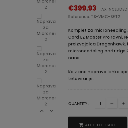
€399.93
TAX INCLUDED
Reference:
TS-VMC-SET2
Komplet za microneedling, k
Cord EZ Master Pro ravni, 
proizvajalca Dregonhawk, i
microneedeling cartridge 3
nano.
Ko z eno napravo lahko opr
tetoviranje.
QUANTITY :


ADD TO CART
