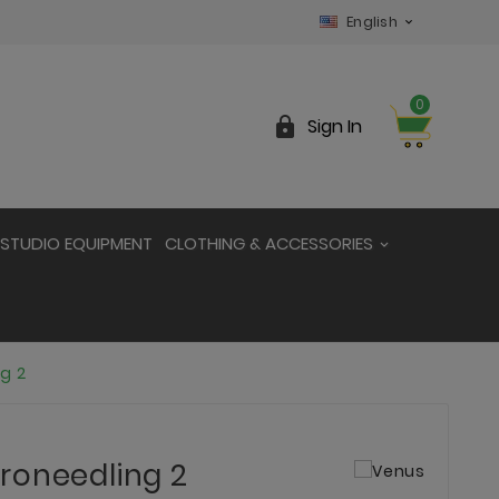
English

0

Sign In
STUDIO EQUIPMENT
CLOTHING & ACCESSORIES
g 2
roneedling 2