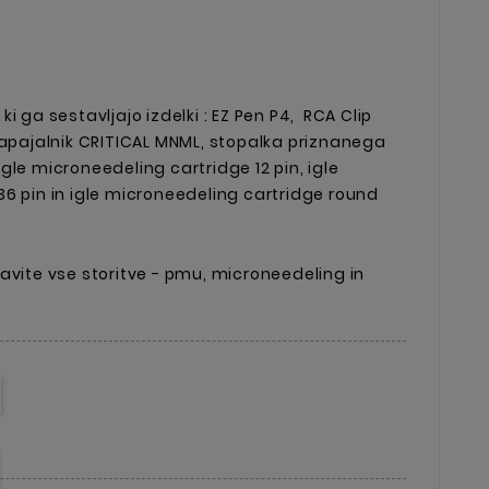
i ga sestavljajo izdelki : EZ Pen P4, RCA Clip
Napajalnik CRITICAL MNML, stopalka priznanega
gle microneedeling cartridge 12 pin, igle
6 pin in igle microneedeling cartridge round
avite vse storitve - pmu, microneedeling in