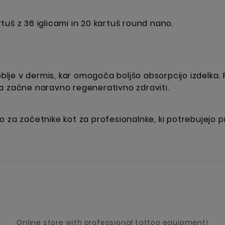
rtuš z 36 iglicami in 20 kartuš round nano.
loblje v dermis, kar omogoča boljšo absorpcijo izdelka
a začne naravno regenerativno zdraviti.
o za začetnike kot za profesionalnke, ki potrebujejo
Online store with professional tattoo equipment!