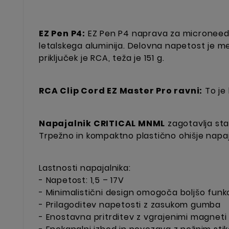
EZ Pen P4:
EZ Pen P4 naprava za microneedeli
letalskega aluminija. Delovna napetost je m
priključek je RCA, teža je 151 g.
RCA Clip Cord EZ Master Pro ravni:
To je 
Napajalnik CRITICAL MNML
zagotavlja sta
Trpežno in kompaktno plastično ohišje napaj
Lastnosti napajalnika:
- Napetost: 1,5 – 17V
- Minimalistični design omogoča boljšo funk
- Prilagoditev napetosti z zasukom gumba
- Enostavna pritrditev z vgrajenimi magneti