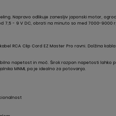
ng. Napravo odlikuje zanesljiv japonski motor, ogrod
ed 7,5 - 9 V DC, obrati na minuto so med 7000-9000 r
kabel RCA Clip Cord EZ Master Pro ravni. Dolžina kabla je
bilno napetost in moč. Širok razpon napetosti lahko
alnika MNML pa je idealno za potovanja.
cionalnost