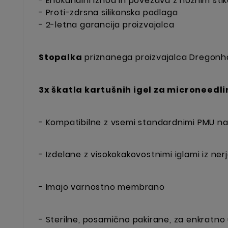
- Enokanalni izhod in povezava z nožnim sti
- Proti-zdrsna silikonska podlaga
- 2-letna garancija proizvajalca
Stopalka
priznanega proizvajalca Dregonhaw
3x škatla kartušnih igel za microneedli
- Kompatibilne z vsemi standardnimi PMU na
- Izdelane z visokokakovostnimi iglami iz ner
- Imajo varnostno membrano
- Sterilne, posamično pakirane, za enkratno