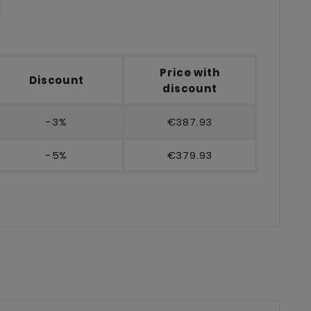
Price with
Discount
discount
-3%
€387.93
-5%
€379.93