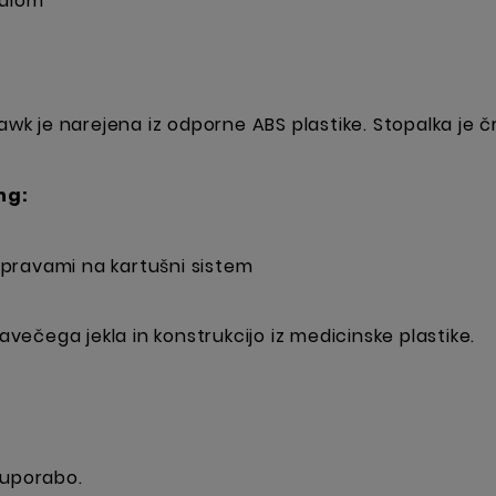
kalom
k je narejena iz odporne ABS plastike. Stopalka je č
ng:
pravami na kartušni sistem
javečega jekla in konstrukcijo iz medicinske plastike.
 uporabo.