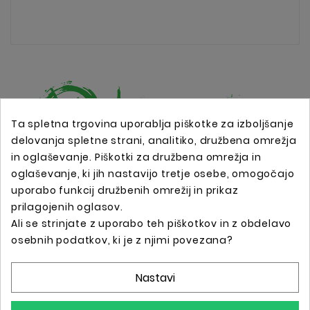
Ta spletna trgovina uporablja piškotke za izboljšanje
delovanja spletne strani, analitiko, družbena omrežja
in oglaševanje. Piškotki za družbena omrežja in
Spletna trgovina s profesionalno tattoo opremo !
oglaševanje, ki jih nastavijo tretje osebe, omogočajo
uporabo funkcij družbenih omrežij in prikaz
prilagojenih oglasov.
Podatki O Trgovini

Ali se strinjate z uporabo teh piškotkov in z obdelavo
osebnih podatkov, ki je z njimi povezana?
Informacije

Nastavi
Vaš Račun
