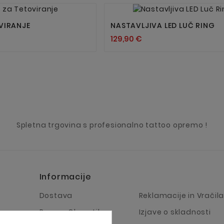




VIRANJE
NASTAVLJIVA LED LUČ RING
129,90 €
Spletna trgovina s profesionalno tattoo opremo !
Informacije
Dostava
Reklamacije in Vračil
Pravno Obvestilo
Izjave o skladnosti