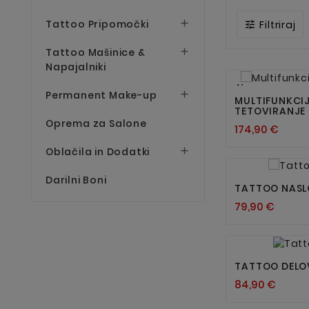
Tattoo Pripomočki

Filtriraj

Tattoo Mašinice &

Napajalniki
Nov
Permanent Make-up

MULTIFUNKCIJ
TETOVIRANJE
Oprema za Salone
174,90 €
Oblačila in Dodatki

Darilni Boni
TATTOO NASL
79,90 €
TATTOO DELO
84,90 €