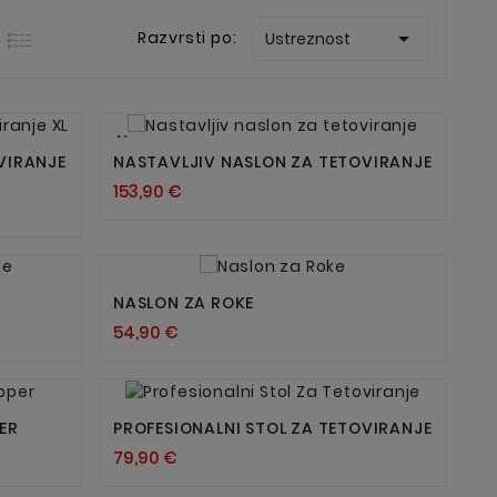

Razvrsti po:
Ustreznost


Nov
VIRANJE
NASTAVLJIV NASLON ZA TETOVIRANJE
153,90 €


NASLON ZA ROKE
54,90 €


ER
PROFESIONALNI STOL ZA TETOVIRANJE
79,90 €