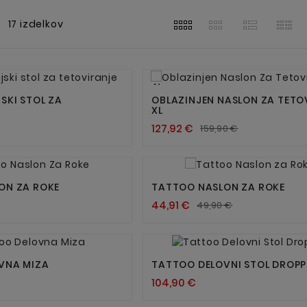
17 izdelkov




Nov
SKI STOL ZA
OBLAZINJEN NASLON ZA TETO
XL
127,92 €
159,90 €




ON ZA ROKE
TATTOO NASLON ZA ROKE
44,91 €
49,90 €




VNA MIZA
TATTOO DELOVNI STOL DROPP
104,90 €