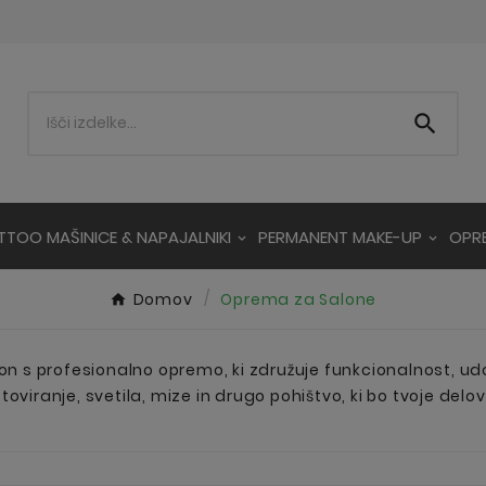

TTOO MAŠINICE & NAPAJALNIKI
PERMANENT MAKE-UP
OPR
Domov
Oprema za Salone
lon s profesionalno opremo, ki združuje funkcionalnost, udob
oviranje, svetila, mize in drugo pohištvo, ki bo tvoje delovno