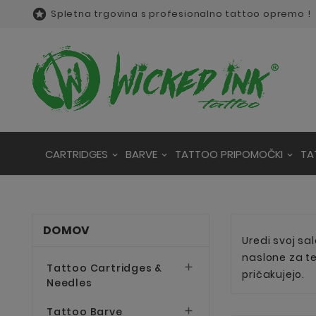

Spletna trgovina s profesionalno tattoo opremo !
CARTRIDGES
BARVE
TATTOO PRIPOMOČKI
TA
DOMOV
Uredi svoj sa
naslone za tet
Tattoo Cartridges &

pričakujejo.
Needles
Tattoo Barve
