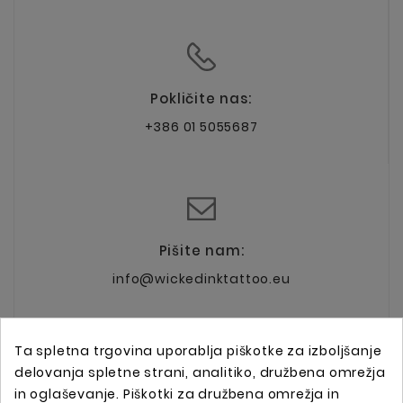
Pokličite nas:
+386 01 5055687
Pišite nam:
info@wickedinktattoo.eu
Ta spletna trgovina uporablja piškotke za izboljšanje
delovanja spletne strani, analitiko, družbena omrežja
in oglaševanje. Piškotki za družbena omrežja in