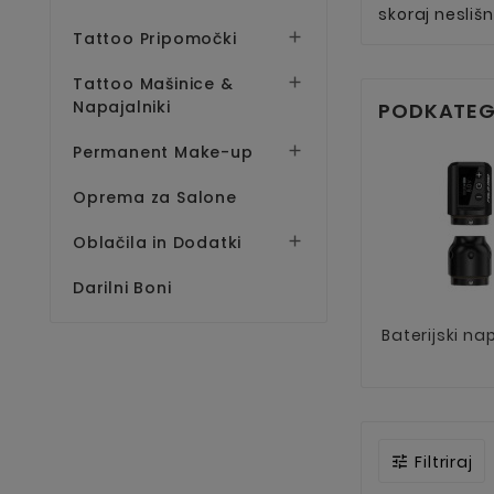
skoraj nesliš
Tattoo Pripomočki

Tattoo Mašinice &

Napajalniki
PODKATEG
Permanent Make-up

Oprema za Salone
Oblačila in Dodatki

Darilni Boni
Baterijski nap
Filtriraj
