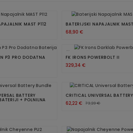




APAJALNIK MAST P112
BATERIJSKI NAPAJALNIK MAST
68,90 €




Nov
EN P3 PRO DODATNA
FK IRONS POWERBOLT II
329,34 €




VERSAL BATTERY
CRITICAL UNIVERSAL BATTER
BATERIJI + POLNILNA
62,22 €
73,20 €



