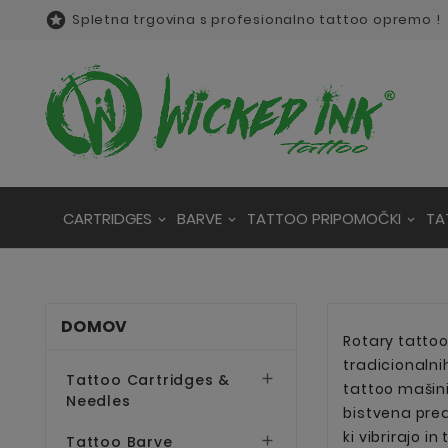

Spletna trgovina s profesionalno tattoo opremo !
CARTRIDGES
BARVE
TATTOO PRIPOMOČKI
TA
DOMOV
Rotary tattoo 
tradicionalni
Tattoo Cartridges &

tattoo mašini
Needles
bistvena pred
ki vibrirajo 
Tattoo Barve
