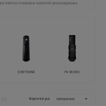
 za tattoo mašinice različnih proizvajalcev.
CHEYENNE
FK IRONS
DR

Razvrsti po:
Ustreznost