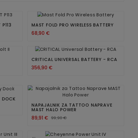


 P113
MAST FOLD PRO WIRELESS BATTERY
68,90 €


CRITICAL UNIVERSAL BATTERY - RCA
356,90 €


Y DOCK
NAPAJALNIK ZA TATTOO NAPRAVE
MAST HALO POWER
89,91 €
99,90 €

