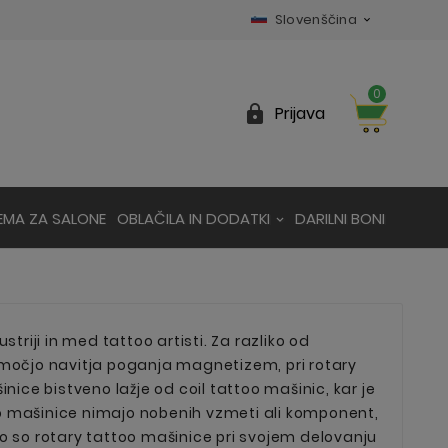
Slovenščina

0

Prijava
EMA ZA SALONE
OBLAČILA IN DODATKI
DARILNI BONI
striji in med tattoo artisti. Za razliko od
pomočjo navitja poganja magnetizem, pri rotary
ice bistveno lažje od coil tattoo mašinic, kar je
oo mašinice nimajo nobenih vzmeti ali komponent,
ako so rotary tattoo mašinice pri svojem delovanju