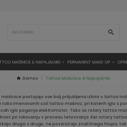

TTOO MAŠINICE & NAPAJALNIKI
PERMANENT MAKE-UP
OPR
Domov
Tattoo Mašinice & Napajalniki
mašinice postajajo vse bolj priljubljena izbira v tattoo indu
h tako imenovanih coil tattoo mašinic, pri katerih iglo s 
cah iglo poganja elektromotor. Tako so rotary tattoo mašin
nost pri rokovanju v procesu tetoviranja. Ker rotary tatt
in trkajo druga v drugo, ne povzročajo značilnega hrupa, t