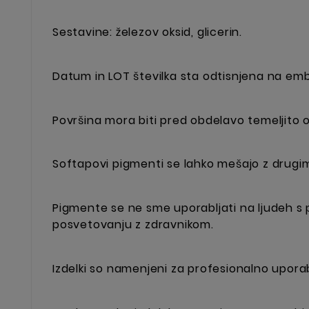
Sestavine: železov oksid, glicerin.
Datum in LOT številka sta odtisnjena na emb
Površina mora biti pred obdelavo temeljito o
Softapovi pigmenti se lahko mešajo z drugim
Pigmente se ne sme uporabljati na ljudeh s p
posvetovanju z zdravnikom.
Izdelki so namenjeni za profesionalno upora