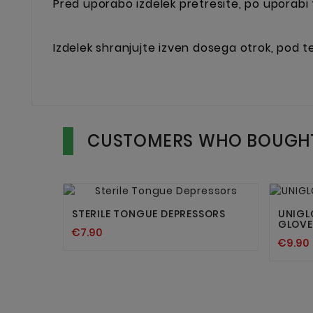
Pred uporabo izdelek pretresite, po uporabi t
Izdelek shranjujte izven dosega otrok, pod te
CUSTOMERS WHO BOUGHT


STERILE TONGUE DEPRESSORS
UNIGL
GLOVES
€7.90
€9.90