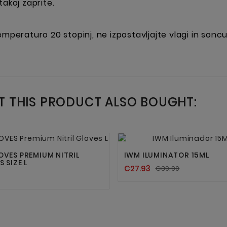
akoj zaprite.
mperaturo 20 stopinj, ne izpostavljajte vlagi in soncu
 THIS PRODUCT ALSO BOUGHT:




OVES PREMIUM NITRIL
IWM ILUMINATOR 15ML
 SIZE L
€27.93
€39.90