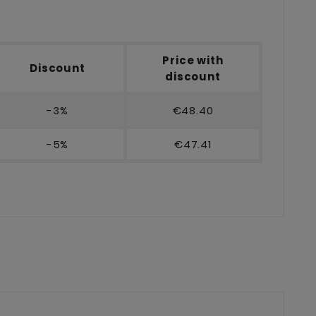
Price with
Discount
discount
-3%
€48.40
-5%
€47.41