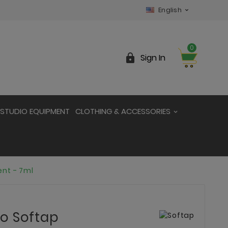
English

0

Sign In
STUDIO EQUIPMENT
CLOTHING & ACCESSORIES
nt - 7ml
o Softap