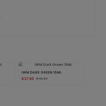
.


IWM DARK GREEN 15ML
€27.93
€39.90