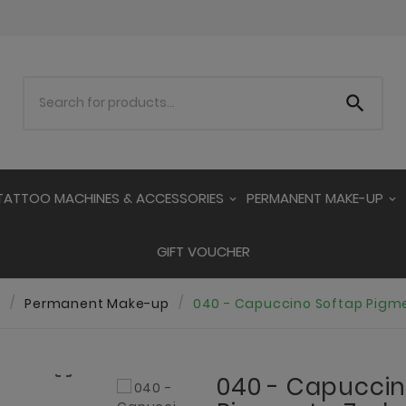

TATTOO MACHINES & ACCESSORIES
PERMANENT MAKE-UP
GIFT VOUCHER
e
Permanent Make-up
040 - Capuccino Softap Pigme

040 - Capuccin