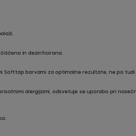
alaži.
čiščena in dezinficirana.
i Softtap barvami za optimalne rezultate, ne pa tudi 
risotnimi alergijami, odsvetuje se uporabo pri nosečni
bo.