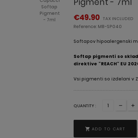
Pigment - 7ml
€49.90
TAX INCLUDED
Reference:
MB-SP040
Softapov hipoalergenski mi
Softap pigmenti so sklad
direktive "REACH" EU 2020
Vsi pigmenti so izdelani v 
QUANTITY :
ADD TO CART
