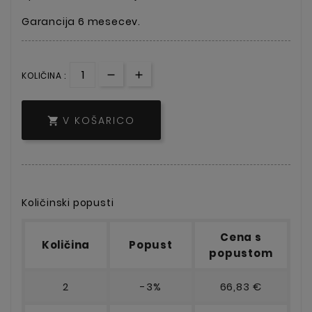
Garancija 6 mesecev.
KOLIČINA :
V KOŠARICO

Količinski popusti
Cena s
Količina
Popust
popustom
2
-3%
66,83 €