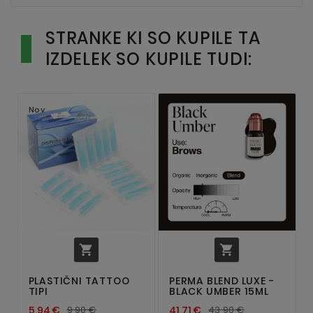
STRANKE KI SO KUPILE TA
IZDELEK SO KUPILE TUDI:
Nov


PLASTIČNI TATTOO
PERMA BLEND LUXE -
TIPI
BLACK UMBER 15ML
5,94 €
9,90 €
41,71 €
43,90 €