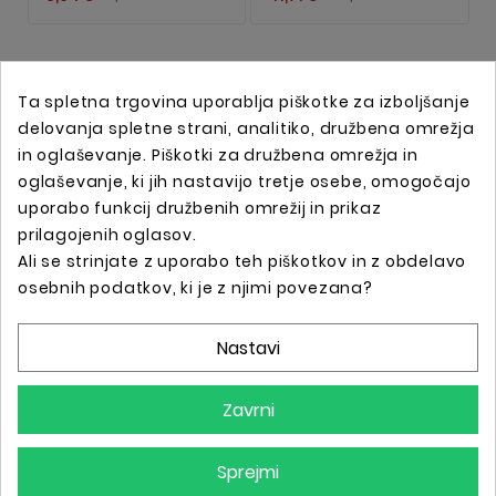
Ta spletna trgovina uporablja piškotke za izboljšanje
delovanja spletne strani, analitiko, družbena omrežja
in oglaševanje. Piškotki za družbena omrežja in
oglaševanje, ki jih nastavijo tretje osebe, omogočajo
uporabo funkcij družbenih omrežij in prikaz
prilagojenih oglasov.
Ali se strinjate z uporabo teh piškotkov in z obdelavo
Spletna trgovina s profesionalno tattoo opremo !
osebnih podatkov, ki je z njimi povezana?
Nastavi
Podatki O Trgovini

Zavrni
Informacije

Sprejmi
Vaš Račun
