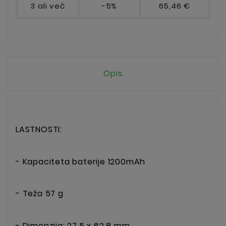
3 ali več
-5%
65,46 €
Opis
LASTNOSTI:
- Kapaciteta baterije
1200mAh
- Teža 57 g
- Dimenzija: 27,5 x 62,8 mm