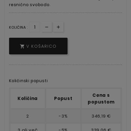
resnično svobodo.
KOLIČINA :
V KOŠARICO

Količinski popusti
Cena s
Količina
Popust
popustom
2
-3%
346,19 €
3 ali več
-5%
339,06 €