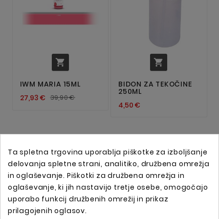


IWM MARIA 15ML
BIDON ZA TEKOČINE
250ML
27,93 €
39,90 €
4,50 €
Ta spletna trgovina uporablja piškotke za izboljšanje
delovanja spletne strani, analitiko, družbena omrežja
in oglaševanje. Piškotki za družbena omrežja in
oglaševanje, ki jih nastavijo tretje osebe, omogočajo
uporabo funkcij družbenih omrežij in prikaz
prilagojenih oglasov.