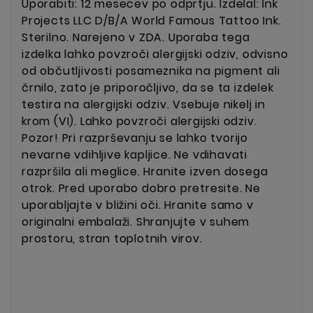
Uporabiti: 12 mesecev po odprtju. Izdelal: Ink
Projects LLC D/B/A World Famous Tattoo Ink.
Sterilno. Narejeno v ZDA. Uporaba tega
izdelka lahko povzroči alergijski odziv, odvisno
od občutljivosti posameznika na pigment ali
črnilo, zato je priporočljivo, da se ta izdelek
testira na alergijski odziv. Vsebuje nikelj in
krom (VI). Lahko povzroči alergijski odziv.
Pozor! Pri razprševanju se lahko tvorijo
nevarne vdihljive kapljice. Ne vdihavati
razpršila ali meglice. Hranite izven dosega
otrok.
Pred uporabo dobro pretresite. Ne
uporabljajte v bližini oči. Hranite samo v
originalni embalaži. Shranjujte v suhem
prostoru, stran toplotnih virov.