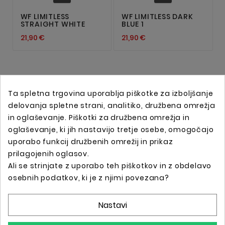
WF LIMITLESS
WF LIMITLESS DARK
STRAIGHT WHITE
BLUE 1
21,90 €
21,90 €
Ta spletna trgovina uporablja piškotke za izboljšanje
delovanja spletne strani, analitiko, družbena omrežja
in oglaševanje. Piškotki za družbena omrežja in
oglaševanje, ki jih nastavijo tretje osebe, omogočajo
uporabo funkcij družbenih omrežij in prikaz
prilagojenih oglasov.
Ali se strinjate z uporabo teh piškotkov in z obdelavo
Spletna trgovina s profesionalno tattoo opremo !
osebnih podatkov, ki je z njimi povezana?
Nastavi
Podatki O Trgovini
