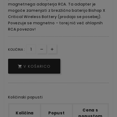
magnetnega adapterja RCA. Ta adapter je
mogoče zamenjati z brezžično baterijo Bishop X
Critical Wireless Battery (prodaja se posebej).
Povezuje se magnetno – torej nič več ohlapnih
RCA povezav!
KOLIČINA :
V KOŠARICO

Količinski popusti
Cena s
Količina
Popust
popustom