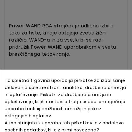
Power WAND RCA strojček je odlična izbira
tako za tiste, ki raje ostajajo zvesti žični
različici WAND-a in za vse, ki bi se radi
pridružili Power WAND uporabnikom v svetu
brezčičnega tetoviranja.
Ta spletna trgovina uporablja piškotke za izboljšanje
delovanja spletne strani, analitiko, družbena omrežja
in oglaševanje. Piškotki za družbena omrežja in
oglaševanje, ki jih nastavijo tretje osebe, omogočajo
uporabo funkcij družbenih omrežij in prikaz
prilagojenih oglasov.
Ali se strinjate z uporabo teh piškotkov in z obdelavo
Spletna trgovina s profesionalno tattoo opremo !
osebnih podatkov, ki je z njimi povezana?