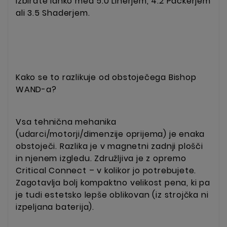
Izbirate lahko med 5.0 Linerjem, 4.2 Packerjem
ali 3.5 Shaderjem.
Kako se to razlikuje od obstoječega Bishop
WAND-a?
Vsa tehnična mehanika
(udarci/motorji/dimenzije oprijema) je enaka
obstoječi. Razlika je v magnetni zadnji plošči
in njenem izgledu. Združljiva je z opremo
Critical Connect – v kolikor jo potrebujete.
Zagotavlja bolj kompaktno velikost pena, ki pa
je tudi estetsko lepše oblikovan (iz strojčka ni
izpeljana baterija).