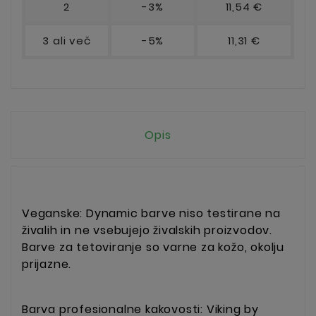
2
-3%
11,54 €
3 ali več
-5%
11,31 €
Opis
Veganske: Dynamic barve niso testirane na
živalih in ne vsebujejo živalskih proizvodov.
Barve za tetoviranje so varne za kožo, okolju
prijazne.
Barva profesionalne kakovosti: Viking by