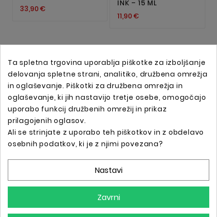
INK – 15 ML
33,90 €
11,90 €
Ta spletna trgovina uporablja piškotke za izboljšanje
delovanja spletne strani, analitiko, družbena omrežja
in oglaševanje. Piškotki za družbena omrežja in
oglaševanje, ki jih nastavijo tretje osebe, omogočajo
uporabo funkcij družbenih omrežij in prikaz
prilagojenih oglasov.
Ali se strinjate z uporabo teh piškotkov in z obdelavo
Spletna trgovina s profesionalno tattoo opremo !
osebnih podatkov, ki je z njimi povezana?
Nastavi
Podatki O Trgovini

Zavrni
Informacije
