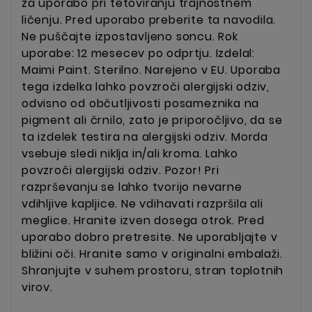
za uporabo pri tetoviranju trajnostnem
ličenju. Pred uporabo preberite ta navodila.
Ne puščajte izpostavljeno soncu. Rok
uporabe: 12 mesecev po odprtju. Izdelal:
Maimi Paint. Sterilno. Narejeno v EU. Uporaba
tega izdelka lahko povzroči alergijski odziv,
odvisno od občutljivosti posameznika na
pigment ali črnilo, zato je priporočljivo, da se
ta izdelek testira na alergijski odziv. Morda
vsebuje sledi niklja in/ali kroma. Lahko
povzroči alergijski odziv. Pozor! Pri
razprševanju se lahko tvorijo nevarne
vdihljive kapljice. Ne vdihavati razpršila ali
meglice. Hranite izven dosega otrok. Pred
uporabo dobro pretresite. Ne uporabljajte v
bližini oči. Hranite samo v originalni embalaži.
Shranjujte v suhem prostoru, stran toplotnih
virov.