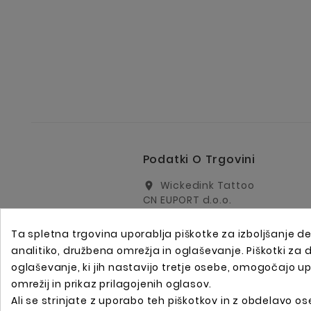
Podatki O Trgovini
Wickedink Tattoo
location_on
CN EUPORT d.o.o.
Arharjeva 40
1000 Ljubljana
Ta spletna trgovina uporablja piškotke za izboljšanje de
Slovenija
analitiko, družbena omrežja in oglaševanje. Piškotki za
info@wickedinktattoo.eu
email
oglaševanje, ki jih nastavijo tretje osebe, omogočajo u
omrežij in prikaz prilagojenih oglasov.
+386 01 5055687
call
Ali se strinjate z uporabo teh piškotkov in z obdelavo ose
+386 31 821 751