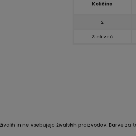
Količina
2
3 ali več
alih in ne vsebujejo živalskih proizvodov. Barve za te