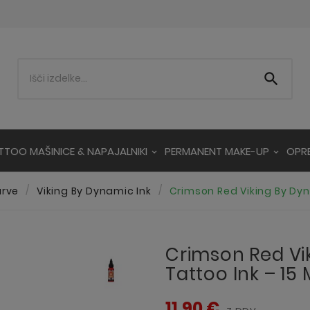

TTOO MAŠINICE & NAPAJALNIKI
PERMANENT MAKE-UP
OPR
arve
Viking By Dynamic Ink
Crimson Red Viking By Dyn
Crimson Red Vi
Tattoo Ink – 15 
11,90 €