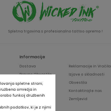
Spletna trgovina s profesionalno tattoo opremo !
Informacije
Dostava
Reklamacije in Vračil
Pravno Obvestilo
Izjave o skladnosti
Pogoji Poslovanja
Obvestila
lovanja spletne strani,
 družbena omrežja in
O Podjetju
Kontaktirajte nas
porabo funkcij družbenih
Načini plačila
Zemljevid
bnih podatkov, ki je z njimi