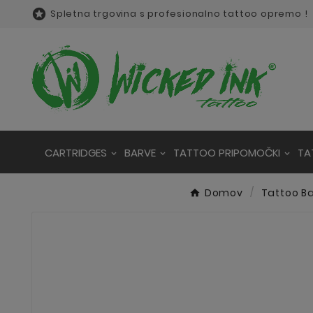

Spletna trgovina s profesionalno tattoo opremo !
CARTRIDGES
BARVE
TATTOO PRIPOMOČKI
TA
Domov
Tattoo B