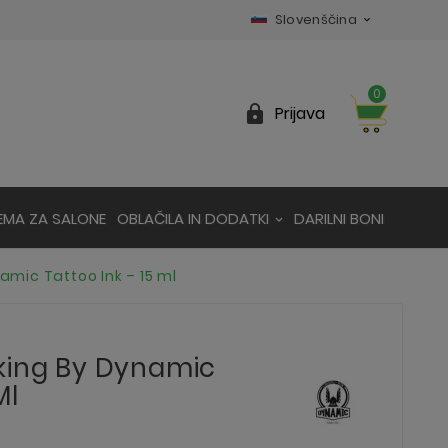
Slovenščina

0

Prijava
EMA ZA SALONE
OBLAČILA IN DODATKI
DARILNI BONI
amic Tattoo Ink – 15 ml
king By Dynamic
Ml