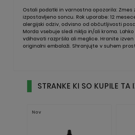
Ostali podatki in varnostna opozorila: Zmes 
izpostavljeno soncu. Rok uporabe: 12 mesecev
alergijski odziv, odvisno od občutljivosti posa
Morda vsebuje sledi niklja in/ali kroma. Lahko
vdihavati razpršila ali meglice. Hranite izve
originalni embalaži. Shranjujte v suhem prost
STRANKE KI SO KUPILE TA 
Nov