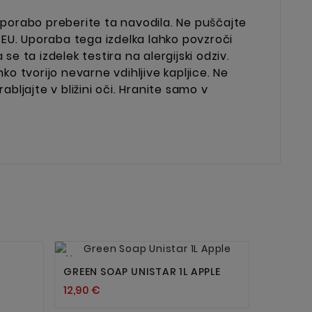
uporabo preberite ta navodila. Ne puščajte
v EU. Uporaba tega izdelka lahko povzroči
se ta izdelek testira na alergijski odziv.
hko tvorijo nevarne vdihljive kapljice. Ne
bljajte v bližini oči. Hranite samo v


Nov
GREEN SOAP UNISTAR 1L APPLE
12,90 €