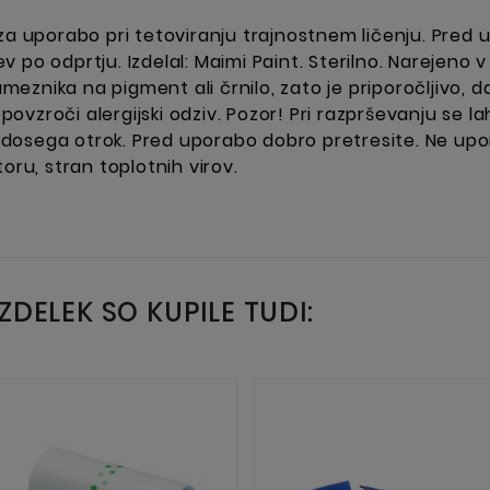
za uporabo pri tetoviranju trajnostnem ličenju. Pred 
 po odprtju. Izdelal: Maimi Paint. Sterilno. Narejeno 
meznika na pigment ali črnilo, zato je priporočljivo, da 
 povzroči alergijski odziv. Pozor! Pri razprševanju se la
n dosega otrok. Pred uporabo dobro pretresite. Ne upora
oru, stran toplotnih virov.
IZDELEK SO KUPILE TUDI: