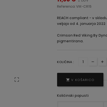
Z DDV
Referenca:
VIK-CR15
REACH compliant - v skladu 
veljajo od 4. januarja 2022
Crimson Red
Viking By Dyn
pigmentirana.
KOLIČINA :

V KOŠARICO

Količinski popusti