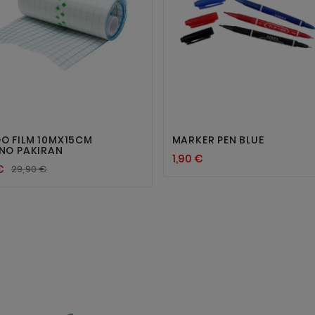




O FILM 10MX15CM
MARKER PEN BLUE
LNO PAKIRAN
1,90 €
€
29,90 €