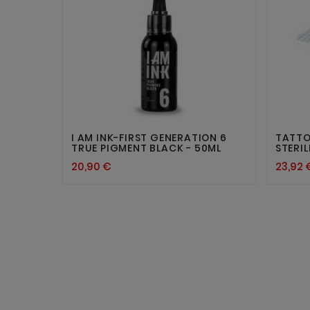


I AM INK-FIRST GENERATION 6
TATTO
TRUE PIGMENT BLACK - 50ML
STERI
20,90 €
23,92 