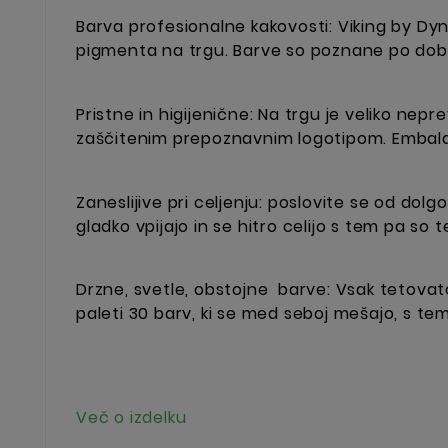
Barva profesionalne kakovosti: Viking by Dy
pigmenta na trgu. Barve so poznane po dobr
Pristne in higijenične: Na trgu je veliko ne
zaščitenim prepoznavnim logotipom. Embalaža
Zaneslijive pri celjenju: poslovite se od do
gladko vpijajo in se hitro celijo s tem pa so
Drzne, svetle, obstojne barve: Vsak tetovato
paleti 30 barv, ki se med seboj mešajo, s te
Več o izdelku