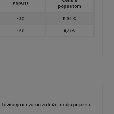
Cena s
Popust
popustom
-3%
11,54 €
-5%
11,31 €
toviranje so varne za kožo, okolju prijazne.