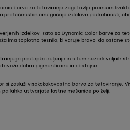
namic barva za tetoviranje zagotavlja premium kvalite
i pretočnostiin omogočajo izdelavo podrobnosti, obr
preverjenih izdelkov, zato so Dynamic Color barve za t
 ima toplotno tesnilo, ki varuje bravo, da ostane ste
lgotranjega postopka celjenja in s tem nezadovoljnih s
 tetovaže dobro pigmentirane in obstojne.
r si zasluži visokokakovostno barvo za tetoviranje. Vi
m pa lahko ustvarjate lastne mešanice po želji.