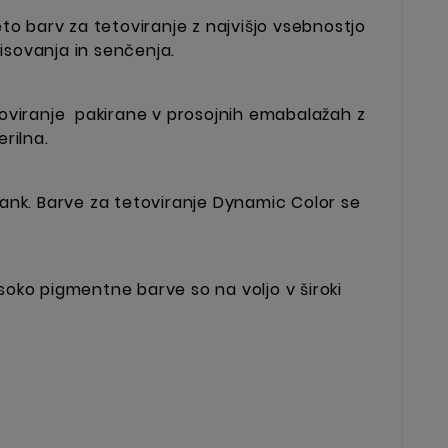
to barv za tetoviranje z najvišjo vsebnostjo
isovanja in senčenja.
etoviranje pakirane v prosojnih emabalažah z
rilna.
trank. Barve za tetoviranje Dynamic Color se
soko pigmentne barve so na voljo v široki