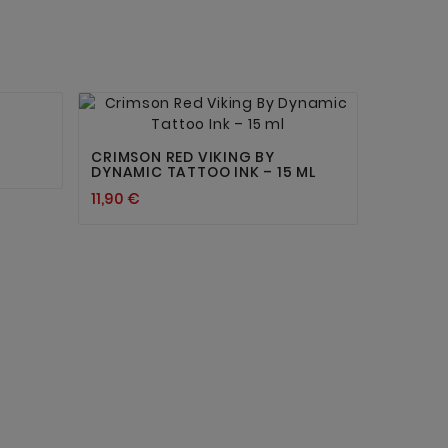


CRIMSON RED VIKING BY
DYNAMIC TATTOO INK – 15 ML
11,90 €
UNISTA
220ML
12,90 €