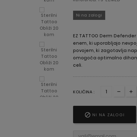
Ni na zalogi
EZ TATTOO Derm Defender st
enem, ki uporabljajo nevpo
povojem, ki zagotavlja napr
omogoča optimalno dihanje
celi.
KOLIČINA :

NI NA ZALOGI