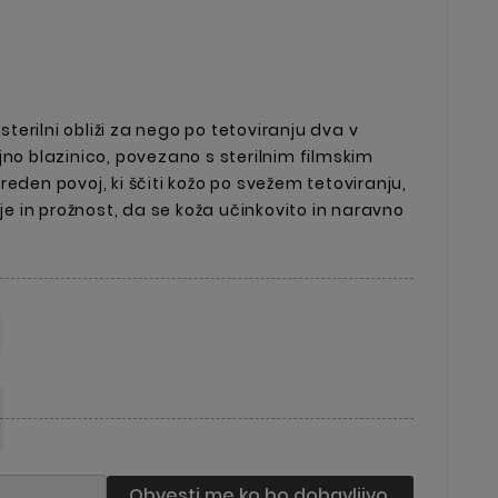
erilni obliži za nego po tetoviranju dva v
jno blazinico, povezano s sterilnim filmskim
eden povoj, ki ščiti kožo po svežem tetoviranju,
 in prožnost, da se koža učinkovito in naravno
Obvesti me ko bo dobavljivo.