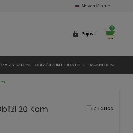
Slovenščina

0

Prijava
EMA ZA SALONE
OBLAČILA IN DODATKI
DARILNI BONI
kom
Obliži 20 Kom