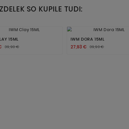
IZDELEK SO KUPILE TUDI:




LAY 15ML
IWM DORA 15ML
€
27,93 €
39,90 €
39,90 €