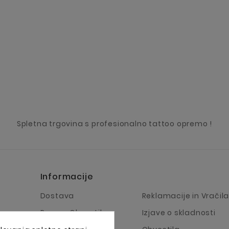
Spletna trgovina s profesionalno tattoo opremo !
Informacije
Dostava
Reklamacije in Vračil
Pravno Obvestilo
Izjave o skladnosti