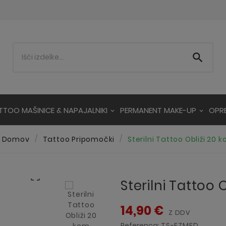

TTOO MAŠINICE & NAPAJALNIKI
PERMANENT MAKE-UP
OPR
Domov
Tattoo Pripomočki
Sterilni Tattoo Obliži 20 

Sterilni Tattoo 
14,90 €
Z DDV
Referenca:
TS-EZMED