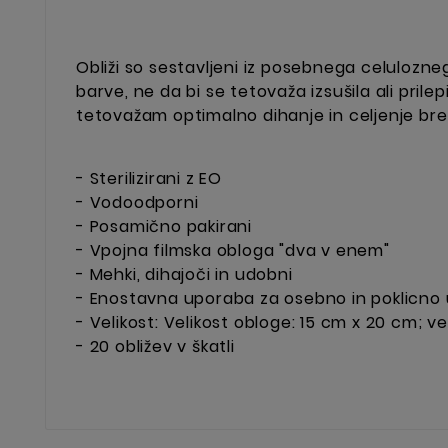
Obliži so sestavljeni iz posebnega celulozne
barve, ne da bi se tetovaža izsušila ali pril
tetovažam optimalno dihanje in celjenje brez
- Sterilizirani z EO
- Vodoodporni
- Posamično pakirani
- Vpojna filmska obloga "dva v enem"
- Mehki, dihajoči in udobni
- Enostavna uporaba za osebno in poklicno
- Velikost: Velikost obloge: 15 cm x 20 cm; ve
- 20 obližev v škatli