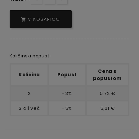
V KOŠARICO

Količinski popusti
Cena s
Količina
Popust
popustom
2
-3%
5,72 €
3 ali več
-5%
5,61 €