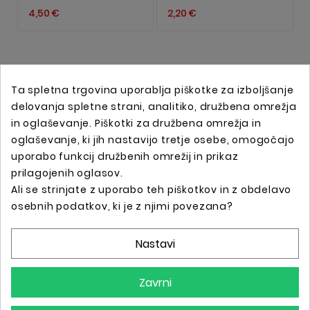
4,50 €
2,20 €
Ta spletna trgovina uporablja piškotke za izboljšanje
delovanja spletne strani, analitiko, družbena omrežja
in oglaševanje. Piškotki za družbena omrežja in
oglaševanje, ki jih nastavijo tretje osebe, omogočajo
uporabo funkcij družbenih omrežij in prikaz
prilagojenih oglasov.
Ali se strinjate z uporabo teh piškotkov in z obdelavo
Spletna trgovina s profesionalno tattoo opremo !
osebnih podatkov, ki je z njimi povezana?
Nastavi
Podatki O Trgovini

Zavrni
Informacije
