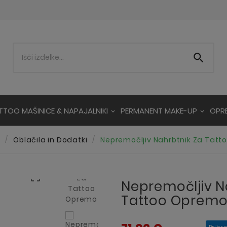

TTOO MAŠINICE & NAPAJALNIKI
PERMANENT MAKE-UP
OPR
v
Oblačila in Dodatki
Nepremočljiv Nahrbtnik Za Tat

Nepremočljiv N
Tattoo Oprem