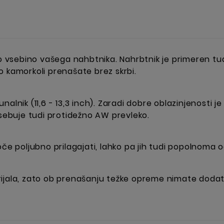
jo vsebino vašega nahbtnika. Nahrbtnik je primeren tud
o kamorkoli prenašate brez skrbi.
alnik (11,6 - 13,3 inch). Zaradi dobre oblazinjenosti 
Vsebuje tudi protidežno AW prevleko.
oče poljubno prilagajati, lahko pa jih tudi popolnoma o
rijala, zato ob prenašanju težke opreme nimate doda