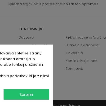
Spletna trgovina s profesionalno tattoo opremo !
Informacije
Dostava
Reklamacije in Vračil
Pravno Obvestilo
Izjave o skladnosti
Pogoji Poslovanja
Obvestila
lovanja spletne strani,
 družbena omrežja in
O Podjetju
Kontaktirajte nas
porabo funkcij družbenih
Načini plačila
Zemljevid
bnih podatkov, ki je z njimi
Sprejmi
© 2025 - Vse Pravice Pridržane.