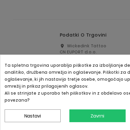
Podatki O Trgovini
Wickedink Tattoo
location_on
CN EUPORT d.o.o.
Arharjeva 40
1000 Ljubljana
Ta spletna trgovina uporablja piškotke za izboljšanje de
Slovenija
analitiko, družbena omrežja in oglaševanje. Piškotki za
info@wickedinktattoo.eu
oglaševanje, ki jih nastavijo tretje osebe, omogočajo u
email
omrežij in prikaz prilagojenih oglasov.
+386 01 5055687
call
Ali se strinjate z uporabo teh piškotkov in z obdelavo ose
+386 31 821 751
call
povezana?
Nastavi
Zavrni