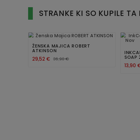
STRANKE KI SO KUPILE TA 


Nov
ŽENSKA MAJICA ROBERT
ATKINSON
INKCA
SOAP 
29,52 €
36,90 €
13,90 