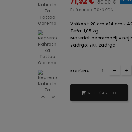
71,92 €
Prihr
89,90 €
Referenca:
TS-NKON
Velikost: 28 cm x 14 cm x 
Teža: 1,05 kg
Material: nepremočljiv najl
Zadrgo: YKK zadrga
KOLIČINA :
V KOŠARICO


