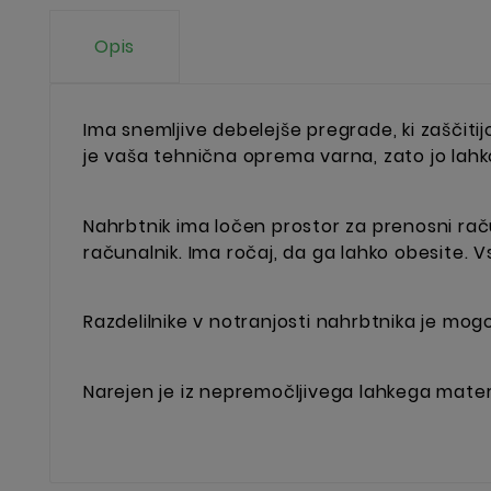
Opis
Ima snemljive debelejše pregrade, ki zaščiti
je vaša tehnična oprema varna, zato jo lahk
Nahrbtnik ima ločen prostor za prenosni račun
računalnik. Ima ročaj, da ga lahko obesite. 
Razdelilnike v notranjosti nahrbtnika je mog
Narejen je iz nepremočljivega lahkega mate