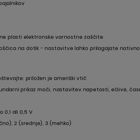
pajalnikov
e plasti elektronske varnostne zaščite
oščica na dotik - nastavitve lahko prilagajate nativno,
oštevajte: priložen je ameriški vtič
kundarni prikaz moči, nastavitev napetosti, eGive, ča
 0,1 ali 0,5 V
no), 2 (srednje), 3 (mehko)