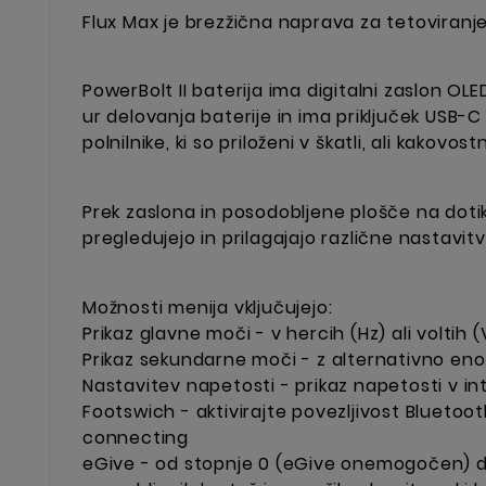
Flux Max je brezžična naprava za tetoviranje, k
PowerBolt II baterija ima digitalni zaslon OLE
ur delovanja baterije in ima priključek USB-C
polnilnike, ki so priloženi v škatli, ali kako
Prek zaslona in posodobljene plošče na dotik
pregledujejo in prilagajajo različne nastavitv
Možnosti menija vključujejo:
Prikaz glavne moči - v hercih (Hz) ali voltih (
Prikaz sekundarne moči - z alternativno enoto
Nastavitev napetosti - prikaz napetosti v inte
Footswich - aktivirajte povezljivost Bluetoo
connecting
eGive - od stopnje 0 (eGive onemogočen) do 