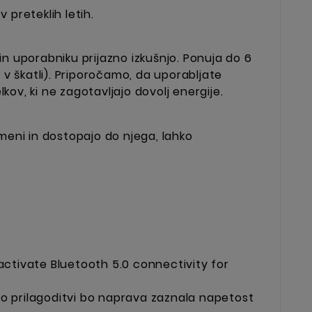
v preteklih letih.
 in uporabniku prijazno izkušnjo. Ponuja do 6
 v škatli). Priporočamo, da uporabljate
lkov, ki ne zagotavljajo dovolj energije.
 meni in dostopajo do njega, lahko
activate Bluetooth 5.0 connectivity for
Po prilagoditvi bo naprava zaznala napetost