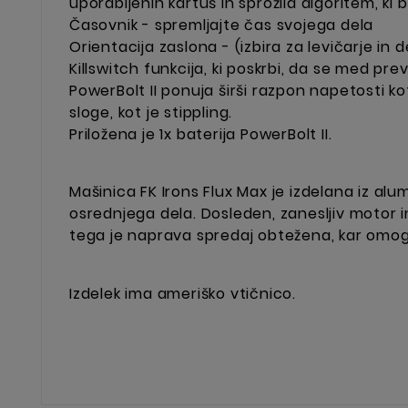
uporabljenih kartuš in sprožila algoritem, ki
Časovnik - spremljajte čas svojega dela
Orientacija zaslona - (izbira za levičarje in 
Killswitch funkcija, ki poskrbi, da se med pr
PowerBolt II ponuja širši razpon napetosti ko
sloge, kot je stippling.
Priložena je 1x baterija PowerBolt II.
Mašinica FK Irons Flux Max je izdelana iz alum
osrednjega dela. Dosleden, zanesljiv motor in
tega je naprava spredaj obtežena, kar omog
Izdelek ima ameriško vtičnico.