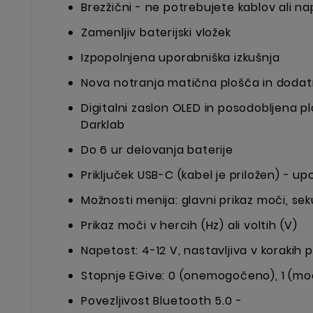
Brezžični - ne potrebujete kablov ali na
Zamenljiv baterijski vložek
Izpopolnjena uporabniška izkušnja
Nova notranja matična plošča in dodatn
Digitalni zaslon OLED in posodobljena pl
Darklab
Do 6 ur delovanja baterije
Priključek USB-C (kabel je priložen) - up
Možnosti menija: glavni prikaz moči, se
Prikaz moči v hercih (Hz) ali voltih (V)
Napetost: 4-12 V, nastavljiva v korakih po
Stopnje EGive: 0 (onemogočeno), 1 (moč
Povezljivost Bluetooth 5.0 -