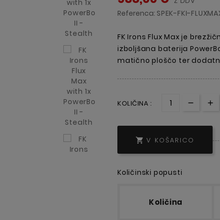
Z DDV
Referenca:
SPEK-FKI-FLUXMA
FK Irons Flux Max je brezžič
izboljšana baterija PowerBo
matično ploščo ter dodatn
KOLIČINA :
V KOŠARICO

Količinski popusti
Količina