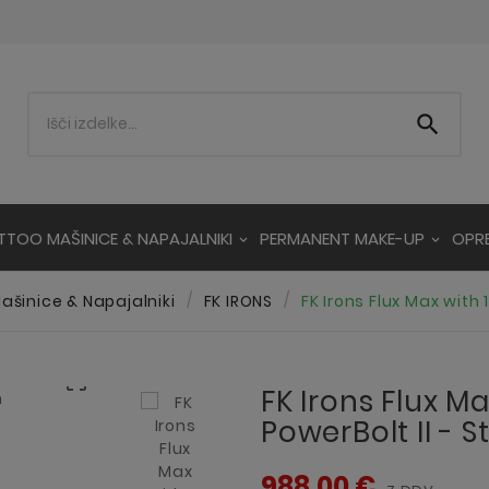

TTOO MAŠINICE & NAPAJALNIKI
PERMANENT MAKE-UP
OPR
ašinice & Napajalniki
FK IRONS
FK Irons Flux Max with 1

FK Irons Flux Ma
PowerBolt II - S
988,00 €