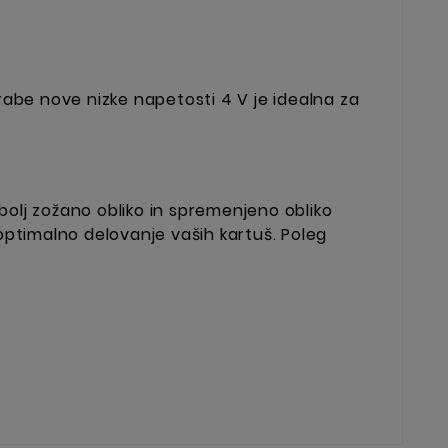
orabe nove nizke napetosti 4 V je idealna za
x bolj zožano obliko in spremenjeno obliko
 optimalno delovanje vaših kartuš. Poleg