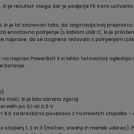
i je rezultat vsega, kar je podjetje FK Irons ustvarilo 
D, ki je bil zasnovan tako, da zagotavlja bolj preprosto
 za enostavno polnjenje (s kablom USB-C, ki je priložen
vostne naprave, da se izognete težavam s polnjenjem izde
 na napravi PowerBolt II si lahko tetovatorji ogledajo
e baterije.
V)
 moči, ki je bila izbrana zgoraj
rvalih po 0,1 ali 0,5 V
th 5.0 za brezžično povezavo z Footswitch stopalko - 
stopenj 1, 2 in 3 (močan, srednji in mehak udarec). 