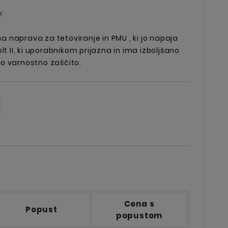
X
na naprava za tetoviranje in PMU , ki jo napaja
lt II, ki uporabnikom prijazna in ima izboljšano
o varnostno zaščito.
Cena s
Popust
popustom