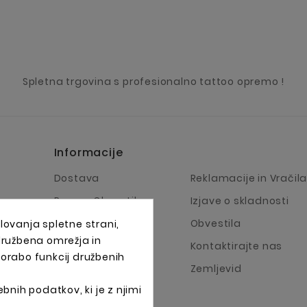
Spletna trgovina s profesionalno tattoo opremo !
Informacije
Dostava
Reklamacije in Vračil
Pravno Obvestilo
Izjave o skladnosti
Pogoji Poslovanja
Obvestila
lovanja spletne strani,
 družbena omrežja in
O Podjetju
Kontaktirajte nas
porabo funkcij družbenih
Načini plačila
Zemljevid
bnih podatkov, ki je z njimi