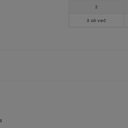
2
3 ali več
I