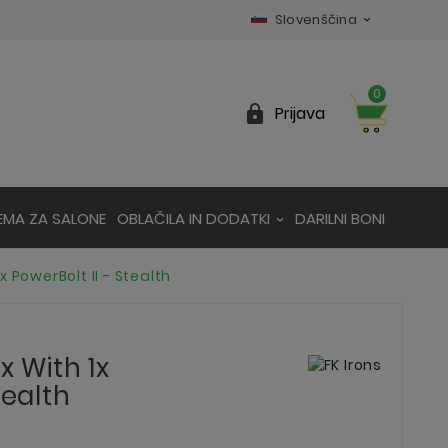
Slovenščina

0

Prijava
EMA ZA SALONE
OBLAČILA IN DODATKI
DARILNI BONI
x PowerBolt II - Stealth
x With 1x
tealth