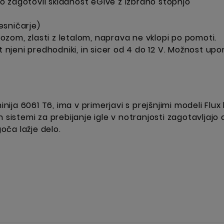
 bo zagotovil skladnost eGive z izbrano stopnjo
desničarje)
evozom, zlasti z letalom, naprava ne vklopi po pomoti.
t njeni predhodniki, in sicer od 4 do 12 V. Možnost up
inija 6061 T6, ima v primerjavi s prejšnjimi modeli Flu
 sistemi za prebijanje igle v notranjosti zagotavljajo
oča lažje delo.