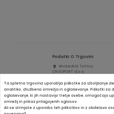
Podatki O Trgovini
Wickedink Tattoo
location_on
CN EUPORT d.o.o.
Arharjeva 40
1000 Ljubljana
Ta spletna trgovina uporablja piškotke za izboljšanje de
Slovenija
analitiko, družbena omrežja in oglaševanje. Piškotki za
oglaševanje, ki jih nastavijo tretje osebe, omogočajo u
info@wickedinktattoo.eu
email
omrežij in prikaz prilagojenih oglasov.
+386 01 5055687
call
Ali se strinjate z uporabo teh piškotkov in z obdelavo ose
+386 31 821 751
call
povezana?