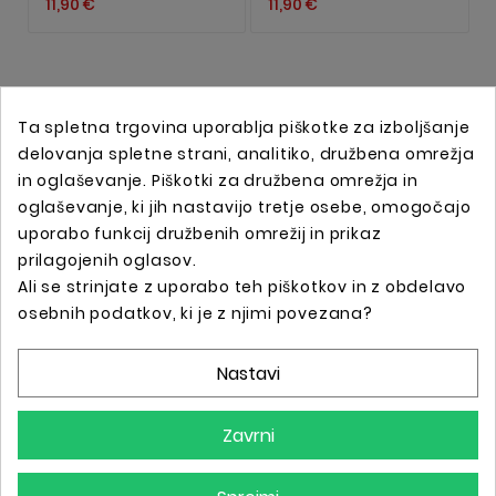
11,90 €
11,90 €
Ta spletna trgovina uporablja piškotke za izboljšanje
delovanja spletne strani, analitiko, družbena omrežja
in oglaševanje. Piškotki za družbena omrežja in
oglaševanje, ki jih nastavijo tretje osebe, omogočajo
uporabo funkcij družbenih omrežij in prikaz
prilagojenih oglasov.
Ali se strinjate z uporabo teh piškotkov in z obdelavo
Spletna trgovina s profesionalno tattoo opremo !
osebnih podatkov, ki je z njimi povezana?
Nastavi
Podatki O Trgovini

Zavrni
Informacije
