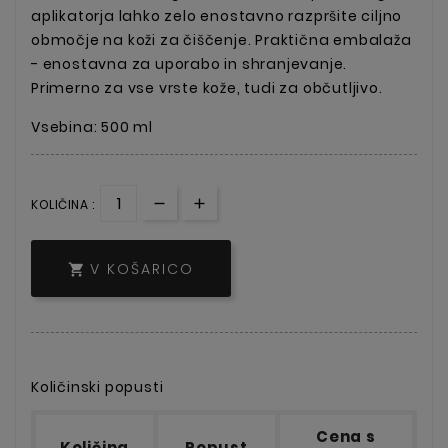
aplikatorja lahko zelo enostavno razpršite ciljno
območje na koži za čiščenje. Praktična embalaža
- enostavna za uporabo in shranjevanje.
Primerno za vse vrste kože, tudi za občutljivo.
Vsebina: 500 ml
KOLIČINA :
V KOŠARICO

Količinski popusti
Cena s
Količina
Popust