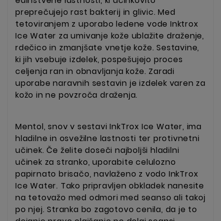
edinstvene lastnosti, ki učinkovito
preprečujejo rast bakterij in glivic. Med
tetoviranjem z uporabo ledene vode Inktrox
Ice Water za umivanje kože ublažite draženje,
rdečico in zmanjšate vnetje kože. Sestavine,
ki jih vsebuje izdelek, pospešujejo proces
celjenja ran in obnavljanja kože. Zaradi
uporabe naravnih sestavin je izdelek varen za
kožo in ne povzroča draženja.
Mentol, snov v sestavi InkTrox Ice Water, ima
hladilne in osvežilne lastnosti ter protivnetni
učinek. Če želite doseči najboljši hladilni
učinek za stranko, uporabite celulozno
papirnato brisačo, navlaženo z vodo InkTrox
Ice Water. Tako pripravljen obkladek nanesite
na tetovažo med odmori med seanso ali takoj
po njej. Stranka bo zagotovo cenila, da je to