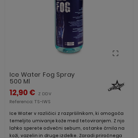

Ice Water Fog Spray
500 Ml
12,90 €
Z DDV
Referenca:
TS-IWS
Ice Water v različici z razpršilnikom, ki omogoča
temeljito umivanje kože med tetoviranjem. Z njo
lahko sperete odvečni sebum, ostanke črnila na
koži, vazelin in druge izdelke. Zaradi priročnega