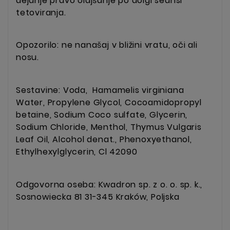
dejanje pravo olajšanje po dolgi seansi
tetoviranja.
Opozorilo: ne nanašaj v bližini vratu, oči ali
nosu.
Sestavine: Voda, Hamamelis virginiana
Water, Propylene Glycol, Cocoamidopropyl
betaine, Sodium Coco sulfate, Glycerin,
Sodium Chloride, Menthol, Thymus Vulgaris
Leaf Oil, Alcohol denat., Phenoxyethanol,
Ethylhexylglycerin, Cl 42090
Odgovorna oseba: Kwadron sp. z o. o. sp. k.,
Sosnowiecka 81 31-345 Kraków, Poljska