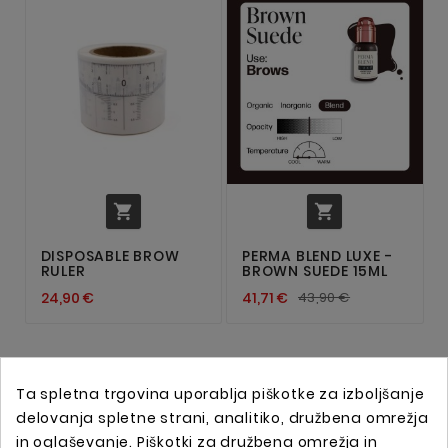


DISPOSABLE BROW
PERMA BLEND LUXE -
RULER
BROWN SUEDE 15ML
24,90 €
41,71 €
43,90 €
Ta spletna trgovina uporablja piškotke za izboljšanje
delovanja spletne strani, analitiko, družbena omrežja
in oglaševanje. Piškotki za družbena omrežja in