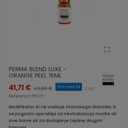

PERMA BLEND LUXE -
ORANGE PEEL 15ML
41,71 €
Prihranek 5%
43,90 €
Z DDV
Referenca:
PBL22
Modifikator, ki ne vsebuje titanovega dioksida, ki
se pogosto uporablja za nevtralizacijo modre ali
sive barve ali za dodajanje topline drugim
barvam.