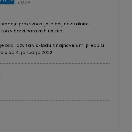
anek 5%
Z DDV
rednjo prekrivnostjo in bolj nevtralnim
on v barvi naravnih ustnic.
je bila razvita v skladu z najnovejšimi predpisi
jajo od 4. januarja 2022.