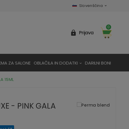
Slovenščina

0

Prijava
EMA ZA SALONE
OBLAČILA IN DODATKI
DARILNI BONI
LA 15ML
XE - PINK GALA