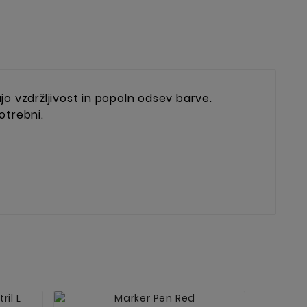
jo vzdržljivost in popoln odsev barve.
otrebni.

