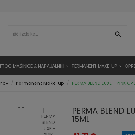

TTOO MAŠINICE & NAPAJALNIKI
PERMANENT MAKE-UP
OPR
mov
Permanent Make-up
PERMA BLEND LUXE - PINK GA

PERMA BLEND LU
15ML