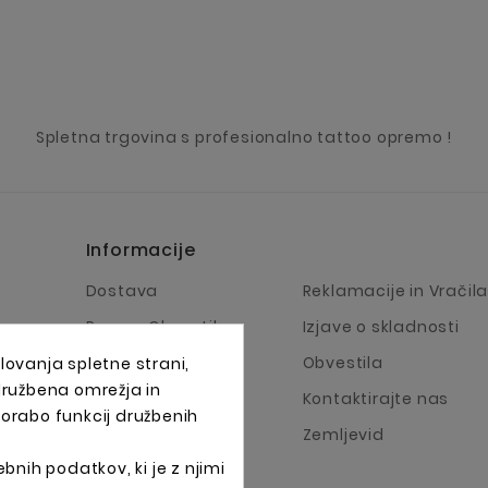
Spletna trgovina s profesionalno tattoo opremo !
Informacije
Dostava
Reklamacije in Vračil
Pravno Obvestilo
Izjave o skladnosti
Pogoji Poslovanja
Obvestila
lovanja spletne strani,
 družbena omrežja in
O Podjetju
Kontaktirajte nas
porabo funkcij družbenih
Načini plačila
Zemljevid
bnih podatkov, ki je z njimi