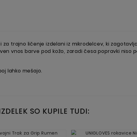
 trajno ličenje izdelani iz mikrodelcev, ki zagotavlja
en vnos barve pod kožo, zaradi česa popravki niso p
oj lahko mešajo.
IZDELEK SO KUPILE TUDI:



