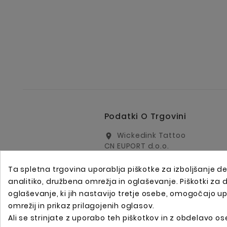
Podatki O Trgovini
Wickedink Tattoo
location_on
CN EUPORT d.o.o.
Arharjeva 40
1000 Ljubljana
Ta spletna trgovina uporablja piškotke za izboljšanje de
Slovenija
analitiko, družbena omrežja in oglaševanje. Piškotki za
oglaševanje, ki jih nastavijo tretje osebe, omogočajo u
info@wickedinktattoo.eu
email
omrežij in prikaz prilagojenih oglasov.
+386 01 5055687
call
Ali se strinjate z uporabo teh piškotkov in z obdelavo ose
+386 31 821 751