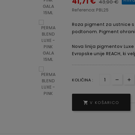
41,71 €
Prihr
43,90 €
Referenca:
PBL25
Roza pigment za ustnice s s
podtonom. Pigment ohrani t
Nova linija pigmentov Luxe 
Evropske unije REACH, ki vel
KOLIČINA :
V KOŠARICO
