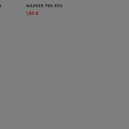
L
MARKER PEN RED
1,90 €
BIDON 
4,50 €