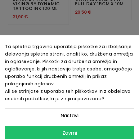
VIKING BY DYNAMIC
FULL DAY 15CM X 10M
TATTOO INK 120 ML
29,50 €
31,90 €
Ta spletna trgovina uporablja piškotke za izboljšanje
delovanja spletne strani, analitiko, družbena omrežja
in oglaševanje. Piškotki za družbena omrežja in
oglaševanje, ki jih nastavijo tretje osebe, omogočajo
uporabo funkcij družbenih omrežij in prikaz
prilagojenih oglasov.
Ali se strinjate z uporabo teh piškotkov in z obdelavo
Spletna trgovina s profesionalno tattoo opremo !
osebnih podatkov, ki je z njimi povezana?
Nastavi
Podatki O Trgovini

Zavrni
Informacije
