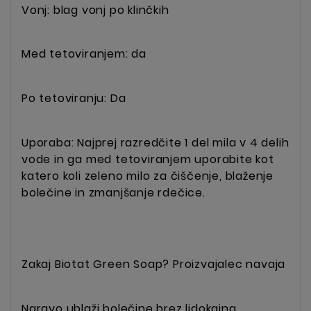
Vonj: blag vonj po klinčkih
Med tetoviranjem: da
Po tetoviranju: Da
Uporaba: Najprej razredčite 1 del mila v 4 delih
vode in ga med tetoviranjem uporabite kot
katero koli zeleno milo za čiščenje, blaženje
bolečine in zmanjšanje rdečice.
Zakaj Biotat Green Soap? Proizvajalec navaja
Naravo ublaži bolečine brez lidokaina.