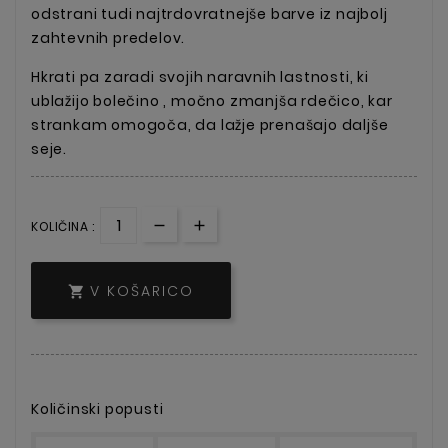
odstrani tudi najtrdovratnejše barve iz najbolj
zahtevnih predelov.
Hkrati pa zaradi svojih naravnih lastnosti, ki
ublažijo bolečino , močno zmanjša rdečico, kar
strankam omogoča, da lažje prenašajo daljše
seje.
KOLIČINA :
V KOŠARICO

Količinski popusti