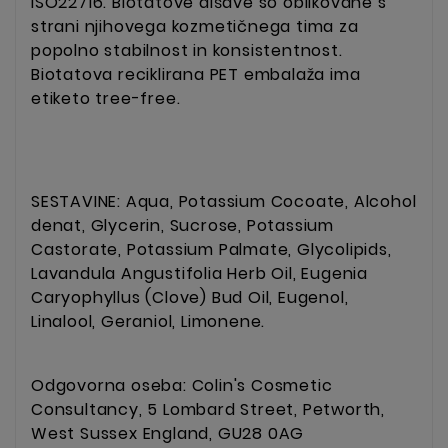
ISO22716. Biotatove dišave so oblikovane s
strani njihovega kozmetičnega tima za
popolno stabilnost in konsistentnost.
Biotatova reciklirana PET embalaža ima
etiketo tree-free.
SESTAVINE: Aqua, Potassium Cocoate, Alcohol
denat, Glycerin, Sucrose, Potassium
Castorate, Potassium Palmate, Glycolipids,
Lavandula Angustifolia Herb Oil, Eugenia
Caryophyllus (Clove) Bud Oil, Eugenol,
Linalool, Geraniol, Limonene.
Odgovorna oseba: Colin's Cosmetic
Consultancy, 5 Lombard Street, Petworth,
West Sussex England, GU28 0AG