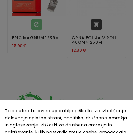


EPIC MAGNUM 1239M
ČRNA FOLIJA V ROLI
40CM × 250M
18,90 €
12,90 €
Ta spletna trgovina uporablja piškotke za izboljšanje
delovanja spletne strani, analitiko, družbena omrežja
in oglaševanje. Piškotki za družbena omrežja in
Spletna trgovina s profesionalno tattoo opremo !
oglaševanje, ki jih nastavijo tretje osebe, omogočajo