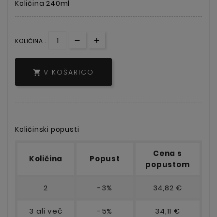
Količina 240ml
KOLIČINA :
V KOŠARICO

Količinski popusti
Cena s
Količina
Popust
popustom
2
-3%
34,82 €
3 ali več
-5%
34,11 €