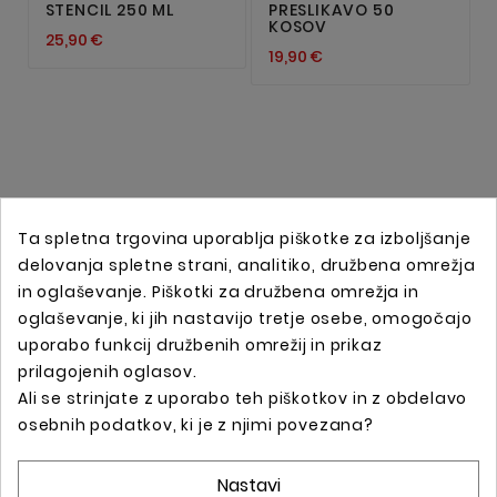
STENCIL 250 ML
PRESLIKAVO 50
KOSOV
25,90 €
19,90 €
Ta spletna trgovina uporablja piškotke za izboljšanje
delovanja spletne strani, analitiko, družbena omrežja
in oglaševanje. Piškotki za družbena omrežja in
oglaševanje, ki jih nastavijo tretje osebe, omogočajo
uporabo funkcij družbenih omrežij in prikaz
prilagojenih oglasov.
Ali se strinjate z uporabo teh piškotkov in z obdelavo
Spletna trgovina s profesionalno tattoo opremo !
osebnih podatkov, ki je z njimi povezana?
Nastavi