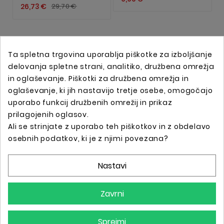
26,73 €
29,70 €
Ta spletna trgovina uporablja piškotke za izboljšanje
delovanja spletne strani, analitiko, družbena omrežja
in oglaševanje. Piškotki za družbena omrežja in
oglaševanje, ki jih nastavijo tretje osebe, omogočajo
uporabo funkcij družbenih omrežij in prikaz
prilagojenih oglasov.
Ali se strinjate z uporabo teh piškotkov in z obdelavo
Spletna trgovina s profesionalno tattoo opremo !
osebnih podatkov, ki je z njimi povezana?
Nastavi
Podatki O Trgovini

Zavrni
Informacije

Sprejmi