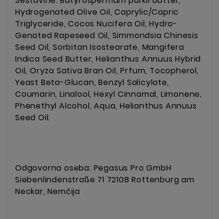
Sestavine: Butyrospermum parkii butter,
Hydrogenated Olive Oil, Caprylic/Capric
Triglyceride, Cocos Nucifera Oil, Hydro-
Genated Rapeseed Oil, Simmondsia Chinesis
Seed Oil, Sorbitan Isostearate, Mangifera
Indica Seed Butter, Helianthus Annuus Hybrid
Oil, Oryza Sativa Bran Oil, Prfum, Tocopherol,
Yeast Beta-Glucan, Benzyl Salicylate,
Coumarin, Linalool, Hexyl Cinnamal, Limonene,
Phenethyl Alcohol, Aqua, Helianthus Annuus
Seed Oil.
Odgovorna oseba: Pegasus Pro GmbH
Siebenlindenstraße 71 72108 Rottenburg am
Neckar, Nemčija