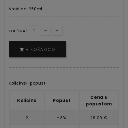
Vsebina: 250ml
KOLIČINA :
V KOŠARICO

Količinski popusti
Cena s
Količina
Popust
popustom
2
-3%
26,09 €