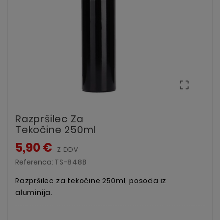

Razpršilec Za
Tekočine 250ml
5,90 €
Z DDV
Referenca:
TS-848B
Razpršilec za tekočine 250ml, posoda iz
aluminija.