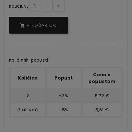
KOLIČINA :
V KOŠARICO

Količinski popusti
Cena s
Količina
Popust
popustom
2
-3%
5,72 €
3 ali več
-5%
5,61 €