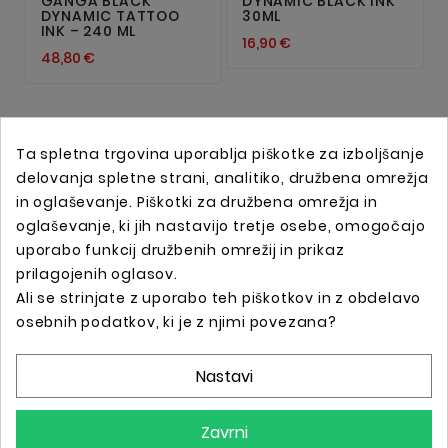
GANGA BLACK
DYNAMIC BLACK INK
DYNAMIC TATTOO
30ML
INK – 240 ML
16,90 €
48,80 €
Ta spletna trgovina uporablja piškotke za izboljšanje
delovanja spletne strani, analitiko, družbena omrežja
in oglaševanje. Piškotki za družbena omrežja in
oglaševanje, ki jih nastavijo tretje osebe, omogočajo
uporabo funkcij družbenih omrežij in prikaz
prilagojenih oglasov.
Ali se strinjate z uporabo teh piškotkov in z obdelavo
Spletna trgovina s profesionalno tattoo opremo !
osebnih podatkov, ki je z njimi povezana?
Nastavi
Podatki O Trgovini

Zavrni
Informacije
