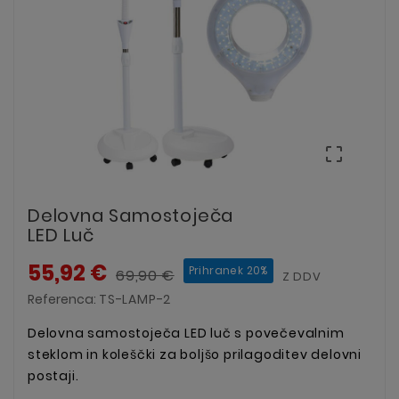

Delovna Samostoječa
LED Luč
55,92 €
Prihranek 20%
69,90 €
Z DDV
Referenca:
TS-LAMP-2
Delovna samostoječa LED luč s povečevalnim
steklom in koleščki za boljšo prilagoditev delovni
postaji.