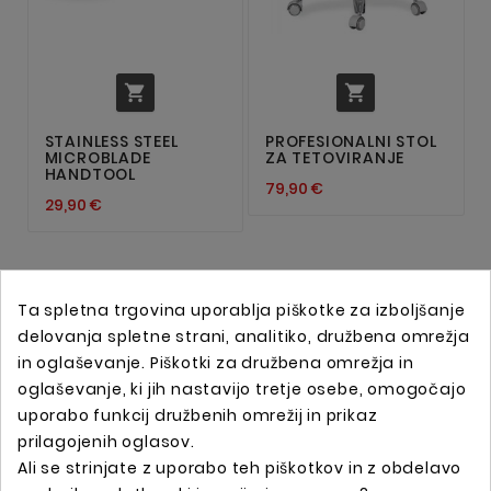


STAINLESS STEEL
PROFESIONALNI STOL
MICROBLADE
ZA TETOVIRANJE
HANDTOOL
79,90 €
29,90 €
Ta spletna trgovina uporablja piškotke za izboljšanje
delovanja spletne strani, analitiko, družbena omrežja
in oglaševanje. Piškotki za družbena omrežja in
oglaševanje, ki jih nastavijo tretje osebe, omogočajo
uporabo funkcij družbenih omrežij in prikaz
prilagojenih oglasov.
Ali se strinjate z uporabo teh piškotkov in z obdelavo
Spletna trgovina s profesionalno tattoo opremo !