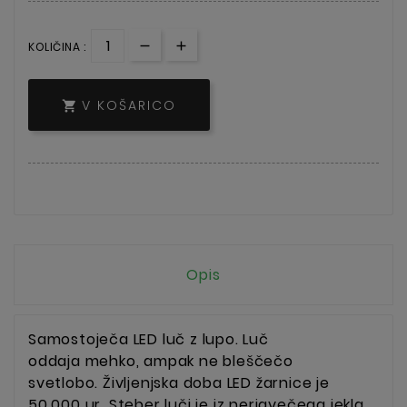
KOLIČINA :
V KOŠARICO

Opis
Samostoječa LED luč z lupo. Luč
oddaja mehko, ampak ne bleščečo
svetlobo. Življenjska doba LED žarnice je
50.000 ur. Steber luči je iz nerjavečega jekla