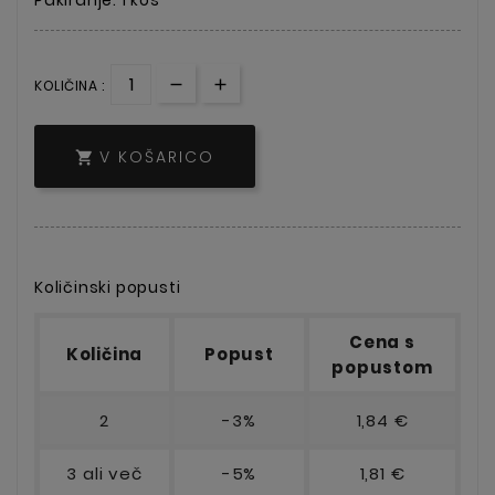
KOLIČINA :
V KOŠARICO

Količinski popusti
Cena s
Količina
Popust
popustom
2
-3%
1,84 €
3 ali več
-5%
1,81 €