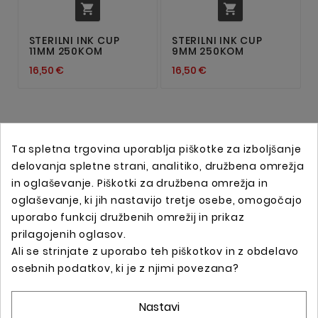


STERILNI INK CUP
STERILNI INK CUP
11MM 250KOM
9MM 250KOM
16,50 €
16,50 €
Ta spletna trgovina uporablja piškotke za izboljšanje
delovanja spletne strani, analitiko, družbena omrežja
in oglaševanje. Piškotki za družbena omrežja in
oglaševanje, ki jih nastavijo tretje osebe, omogočajo
uporabo funkcij družbenih omrežij in prikaz
prilagojenih oglasov.
Ali se strinjate z uporabo teh piškotkov in z obdelavo
Spletna trgovina s profesionalno tattoo opremo !
osebnih podatkov, ki je z njimi povezana?
Nastavi
Podatki O Trgovini
