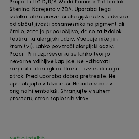
Projects LLC D/B/A World Famous Tattoo Ink.
Sterilno. Narejeno v ZDA. Uporaba tega
izdelka lahko povzroči alergijski odziv, odvisno
od občutljivosti posameznika na pigment ali
črnilo, zato je priporočljivo, da se ta izdelek
testira na alergijski odziv. Vsebuje nikelj in
krom (VI). Lahko povzroči alergijski odziv.
Pozor! Pri razprševanju se lahko tvorijo
nevarne vdihljive kapljice. Ne vdihavati
razpršila ali meglice. Hranite izven dosega
otrok.
Pred uporabo dobro pretresite. Ne
uporabljajte v bližini oči. Hranite samo v
originalni embalaži. Shranjujte v suhem
prostoru, stran toplotnih virov.
Več o izdelkih