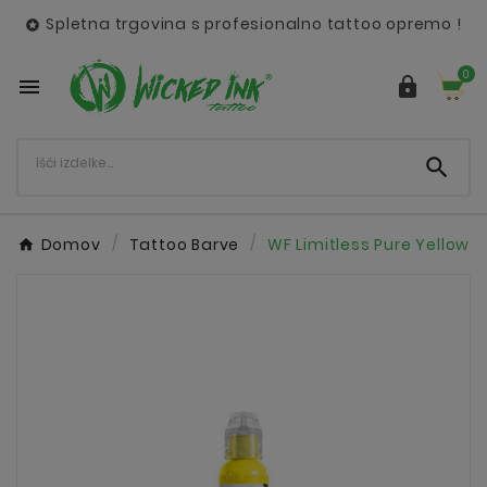
Spletna trgovina s profesionalno tattoo opremo !

0



Domov
Tattoo Barve
WF Limitless Pure Yellow