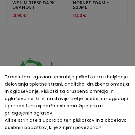
WF LIMITLESS DARK
HORNET FOAM -
ORANGE 1
220ML
21,90 €
11,50 €
Ta spletna trgovina uporablja piškotke za izboljšanje
delovanja spletne strani, analitiko, družbena omrežja
in oglaševanje. Piškotki za družbena omrežja in
Spletna trgovina s profesionalno tattoo opremo !
oglaševanje, ki jih nastavijo tretje osebe, omogočajo
uporabo funkcij družbenih omrežij in prikaz
prilagojenih oglasov.
Podatki O Trgovini

Ali se strinjate z uporabo teh piškotkov in z obdelavo
osebnih podatkov, ki je z njimi povezana?
Informacije