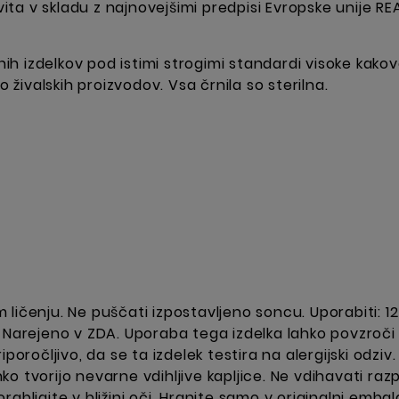
vita v skladu z najnovejšimi predpisi Evropske unije REA
nih izdelkov pod istimi strogimi standardi visoke kakov
o živalskih proizvodov. Vsa črnila so sterilna.
ličenju. Ne puščati izpostavljeno soncu. Uporabiti: 12
 Narejeno v ZDA. Uporaba tega izdelka lahko povzroči al
poročljivo, da se ta izdelek testira na alergijski odziv.
ahko tvorijo nevarne vdihljive kapljice. Ne vdihavati raz
abljajte v bližini oči. Hranite samo v originalni embal