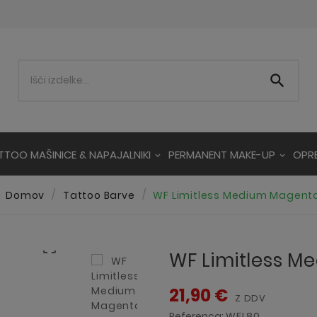

TTOO MAŠINICE & NAPAJALNIKI
PERMANENT MAKE-UP
OPR
Domov
Tattoo Barve
WF Limitless Medium Magenta

WF Limitless M
21,90 €
Z DDV
Referenca:
WFL80