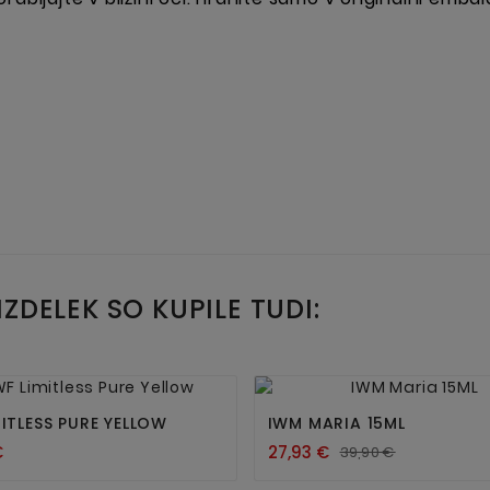
IZDELEK SO KUPILE TUDI:




MITLESS PURE YELLOW
IWM MARIA 15ML
€
27,93 €
39,90 €