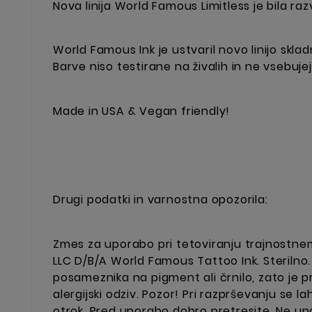
Nova linija World Famous Limitless je bila raz
World Famous Ink je ustvaril novo linijo sklad
Barve niso testirane na živalih in ne vsebujej
Made in USA & Vegan friendly!
Drugi podatki in varnostna opozorila:
Zmes za uporabo pri tetoviranju trajnostnem 
LLC D/B/A World Famous Tattoo Ink. Sterilno.
posameznika na pigment ali črnilo, zato je pri
alergijski odziv. Pozor! Pri razprševanju se l
otrok.
Pred uporabo dobro pretresite. Ne upor