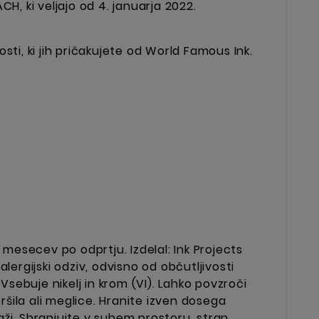
CH, ki veljajo od 4. januarja 2022.
osti, ki jih pričakujete od World Famous Ink.
 mesecev po odprtju. Izdelal: Ink Projects
ergijski odziv, odvisno od občutljivosti
 Vsebuje nikelj in krom (VI). Lahko povzroči
pršila ali meglice. Hranite izven dosega
aži. Shranjujte v suhem prostoru, stran