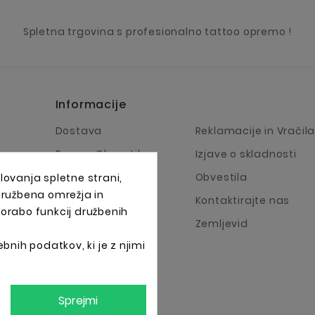
Spletna trgovina s profesionalno tattoo opremo !
Informacije
Dostava
Reklamacije in Vračil
Pravno Obvestilo
Izjave o skladnosti
Pogoji Poslovanja
Obvestila
lovanja spletne strani,
 družbena omrežja in
O Podjetju
Kontaktirajte nas
porabo funkcij družbenih
Načini plačila
Zemljevid
bnih podatkov, ki je z njimi
Sprejmi