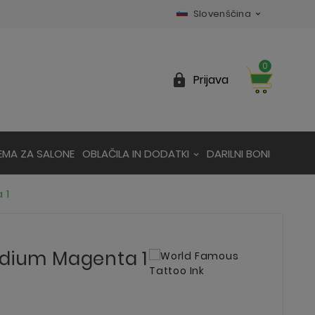
Slovenščina

0

Prijava
EMA ZA SALONE
OBLAČILA IN DODATKI
DARILNI BONI
 1
edium Magenta 1