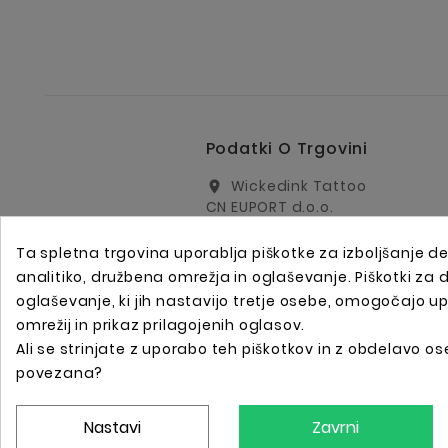
Podatki O Trgovini
Wickedink Tattoo
location_on
CN EUPORT d.o.o.
Arharjeva 40
1000 Ljubljana
Ta spletna trgovina uporablja piškotke za izboljšanje de
Slovenija
analitiko, družbena omrežja in oglaševanje. Piškotki za
info@wickedinktattoo.eu
oglaševanje, ki jih nastavijo tretje osebe, omogočajo u
email
omrežij in prikaz prilagojenih oglasov.
+386 01 5055687
call
Ali se strinjate z uporabo teh piškotkov in z obdelavo ose
+386 31 821 751
call
povezana?
Nastavi
Zavrni