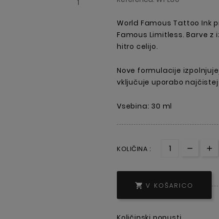
World Famous Tattoo Ink p
Famous Limitless. Barve z 
hitro celijo.
Nove formulacije izpolnjuje
vključuje uporabo najčistej
Vsebina: 30 ml
KOLIČINA :
V KOŠARICO

Količinski popusti