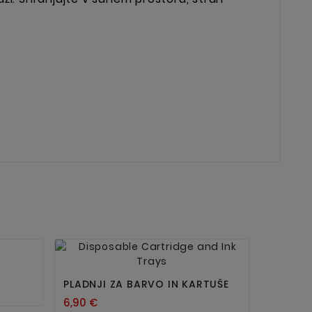


Nov
PLADNJI ZA BARVO IN KARTUŠE
6,90 €