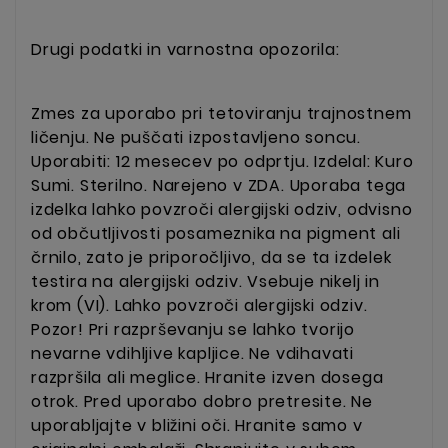
Drugi podatki in varnostna opozorila:
Zmes za uporabo pri tetoviranju trajnostnem
ličenju. Ne puščati izpostavljeno soncu.
Uporabiti: 12 mesecev po odprtju. Izdelal: Kuro
Sumi. Sterilno. Narejeno v ZDA. Uporaba tega
izdelka lahko povzroči alergijski odziv, odvisno
od občutljivosti posameznika na pigment ali
črnilo, zato je priporočljivo, da se ta izdelek
testira na alergijski odziv. Vsebuje nikelj in
krom (VI). Lahko povzroči alergijski odziv.
Pozor! Pri razprševanju se lahko tvorijo
nevarne vdihljive kapljice. Ne vdihavati
razpršila ali meglice. Hranite izven dosega
otrok.
Pred uporabo dobro pretresite. Ne
uporabljajte v bližini oči. Hranite samo v