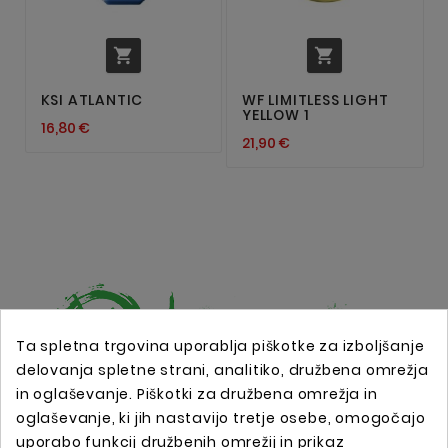


KSI ATLANTIC
WF LIMITLESS LIGHT
YELLOW 1
16,80 €
21,90 €
Ta spletna trgovina uporablja piškotke za izboljšanje
delovanja spletne strani, analitiko, družbena omrežja
in oglaševanje. Piškotki za družbena omrežja in
Spletna trgovina s profesionalno tattoo opremo !
oglaševanje, ki jih nastavijo tretje osebe, omogočajo
uporabo funkcij družbenih omrežij in prikaz