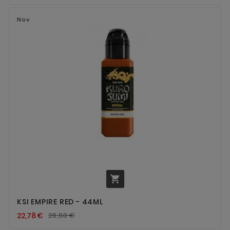
Nov

KSI EMPIRE RED - 44ML
22,78 €
26,80 €