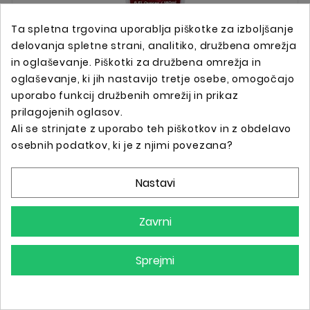
Ta spletna trgovina uporablja piškotke za izboljšanje
delovanja spletne strani, analitiko, družbena omrežja
in oglaševanje. Piškotki za družbena omrežja in

oglaševanje, ki jih nastavijo tretje osebe, omogočajo
uporabo funkcij družbenih omrežij in prikaz
KSI SOFT GREYWASH 180ML
prilagojenih oglasov.
30,80 €
Ali se strinjate z uporabo teh piškotkov in z obdelavo
osebnih podatkov, ki je z njimi povezana?
Nastavi
Zavrni
Sprejmi