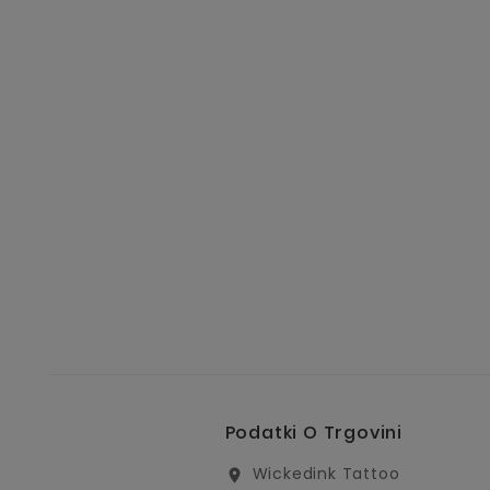
Podatki O Trgovini
Wickedink Tattoo
location_on