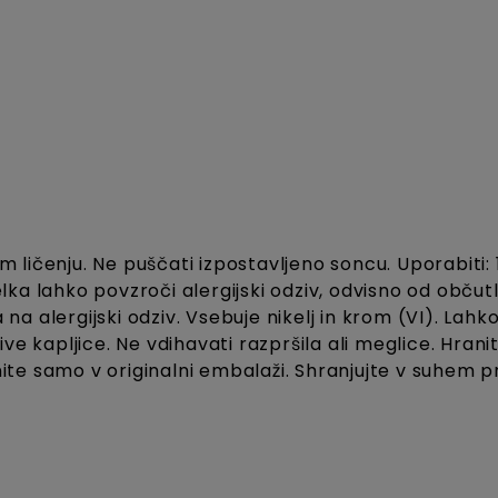
 ličenju. Ne puščati izpostavljeno soncu. Uporabiti: 
ka lahko povzroči alergijski odziv, odvisno od občutl
a na alergijski odziv. Vsebuje nikelj in krom (VI). Lahko
ive kapljice. Ne vdihavati razpršila ali meglice. Hran
anite samo v originalni embalaži. Shranjujte v suhem p