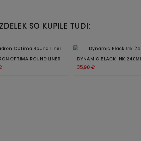
IZDELEK SO KUPILE TUDI:




ON OPTIMA ROUND LINER
DYNAMIC BLACK INK 240M
€
35,90 €