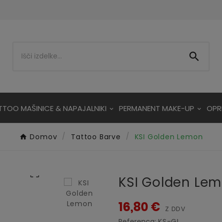

TTOO MAŠINICE & NAPAJALNIKI
PERMANENT MAKE-UP
OPR
Domov
Tattoo Barve
KSI Golden Lemon

KSI Golden Le
16,80 €
Z DDV
Referenca:
KS-GL