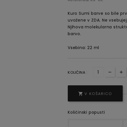
Kuro Sumi barve so bile p
uvožene v ZDA.
Ne vsebujejo
Njihova molekularna strukt
barvo.
Vsebina: 22 ml
KOLIČINA :
V KOŠARICO

Količinski popusti