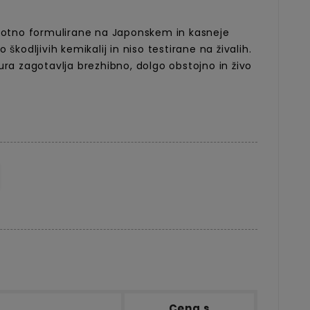
rvotno formulirane na Japonskem in kasneje
 škodljivih kemikalij in niso testirane na živalih.
ura zagotavlja brezhibno, dolgo obstojno in živo
Cena s