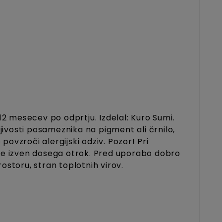
12 mesecev po odprtju. Izdelal: Kuro Sumi.
jivosti posameznika na pigment ali črnilo,
 povzroči alergijski odziv. Pozor! Pri
ite izven dosega otrok.
Pred uporabo dobro
rostoru, stran toplotnih virov.