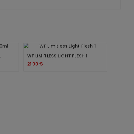


L
WF LIMITLESS LIGHT FLESH 1
21,90 €
KSI LOY