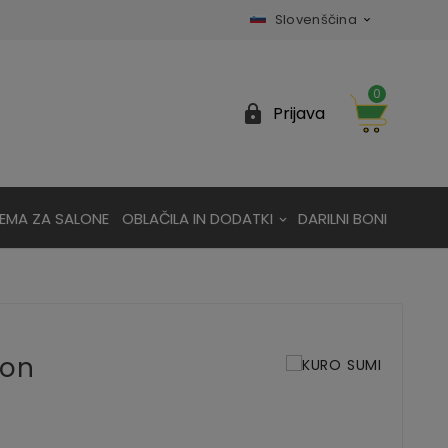
Slovenščina

0

Prijava
EMA ZA SALONE
OBLAČILA IN DODATKI
DARILNI BONI
mon