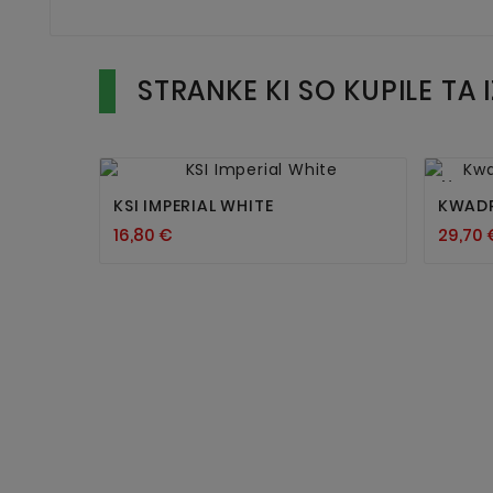
STRANKE KI SO KUPILE TA 


Nov
KSI IMPERIAL WHITE
KWADR
16,80 €
29,70 