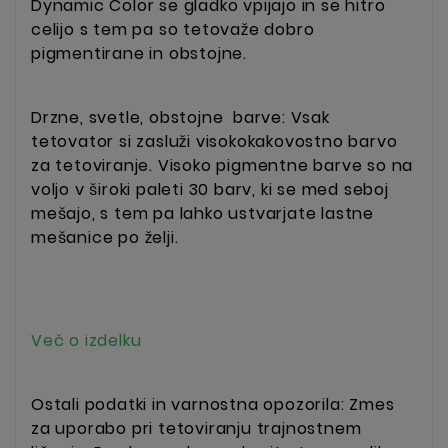
Dynamic Color se gladko vpijajo in se hitro
celijo s tem pa so tetovaže dobro
pigmentirane in obstojne.
Drzne, svetle, obstojne barve: Vsak
tetovator si zasluži visokokakovostno barvo
za tetoviranje. Visoko pigmentne barve so na
voljo v široki paleti 30 barv, ki se med seboj
mešajo, s tem pa lahko ustvarjate lastne
mešanice po želji.
Več o izdelku
Ostali podatki in varnostna opozorila: Zmes
za uporabo pri tetoviranju trajnostnem