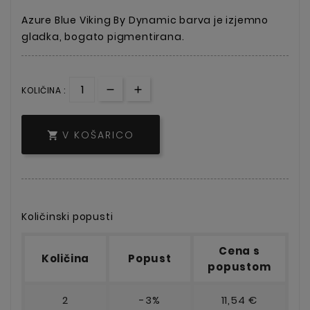
Azure Blue Viking By Dynamic barva je izjemno
gladka, bogato pigmentirana.
KOLIČINA :
V KOŠARICO

Količinski popusti
Cena s
Količina
Popust
popustom
2
-3%
11,54 €