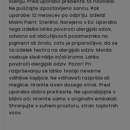
ličenju. Pred uporabo preberite ta navodila.
Ne puščajte izpostavljeno soncu. Rok
uporabe: 12 mesecev po odprtju. Izdelal:
Maimi Paint. Sterilno. Narejeno v EU. Uporaba
tega izdelka lahko povzroči alergijski odziv,
odvisno od občutljivosti posameznika na
pigment ali črnilo, zato je priporočljivo, da se
ta izdelek testira na alergijski odziv. Morda
vsebuje sledi niklja in/ali kroma. Lahko
povzroči alergijski odziv. Pozor! Pri
razprševanju se lahko tvorijo nevarne
vdihljive kapljice. Ne vdihavati razpršila ali
meglice. Hranite izven dosega otrok. Pred
uporabo dobro pretresite. Ne uporabljajte v
bližini oči. Hranite samo v originalni embalaži.
Shranjujte v suhem prostoru, stran toplotnih
virov.