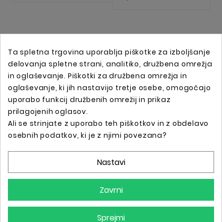
Ta spletna trgovina uporablja piškotke za izboljšanje
delovanja spletne strani, analitiko, družbena omrežja
in oglaševanje. Piškotki za družbena omrežja in
oglaševanje, ki jih nastavijo tretje osebe, omogočajo
uporabo funkcij družbenih omrežij in prikaz
prilagojenih oglasov.
Ali se strinjate z uporabo teh piškotkov in z obdelavo
Spletna trgovina s profesionalno tattoo opremo !
osebnih podatkov, ki je z njimi povezana?
Nastavi
Podatki O Trgovini

Zavrni
Informacije

Sprejmi
Vaš Račun