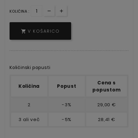
KOLIČINA :
V KOŠARICO

Količinski popusti
Cena s
Količina
Popust
popustom
2
-3%
29,00 €
3 ali več
-5%
28,41 €