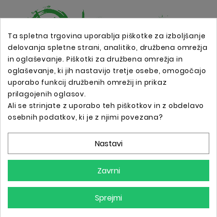
Ta spletna trgovina uporablja piškotke za izboljšanje
delovanja spletne strani, analitiko, družbena omrežja
in oglaševanje. Piškotki za družbena omrežja in
Spletna trgovina s profesionalno tattoo opremo !
oglaševanje, ki jih nastavijo tretje osebe, omogočajo
uporabo funkcij družbenih omrežij in prikaz
prilagojenih oglasov.
Podatki O Trgovini

Ali se strinjate z uporabo teh piškotkov in z obdelavo
osebnih podatkov, ki je z njimi povezana?
Informacije

Nastavi
Vaš Račun

Zavrni
Sprejmi
© 2025 - Vse Pravice Pridržane.