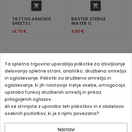


TATTOO ARMOUR
BAXTER STERILE
SHEETS L
WATER 1L
14,70 €
9,90 €
Ta spletna trgovina uporablja piškotke za izboljšanje
delovanja spletne strani, analitiko, družbena omrežja
in oglaševanje. Piškotki za družbena omrežja in
oglaševanje, ki jih nastavijo tretje osebe, omogočajo
uporabo funkcij družbenih omrežij in prikaz
prilagojenih oglasov.
Ali se strinjate z uporabo teh piškotkov in z obdelavo
Spletna trgovina s profesionalno tattoo opremo !
osebnih podatkov, ki je z njimi povezana?
Nastavi
Podatki O Trgovini
