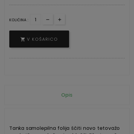
KOLIČINA :
V KOŠARICO

Opis
Tanka samolepilna folija š
čiti novo tetovažo