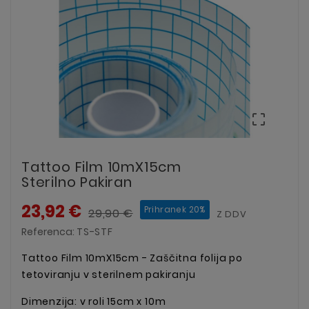

Tattoo Film 10mX15cm
Sterilno Pakiran
23,92 €
Prihranek 20%
29,90 €
Z DDV
Referenca:
TS-STF
Tattoo Film 10mX15cm - Zaščitna folija po
tetoviranju v sterilnem pakiranju
Dimenzija: v roli 15cm x 10m