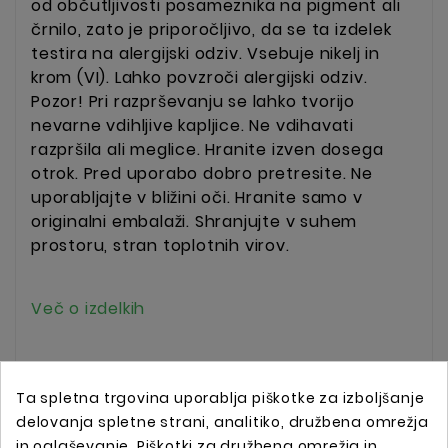
od občutljivosti posameznika na pigment ali
črnilo, zato je priporočljivo, da se ta izdelek
testira na alergijski odziv. Vsebuje nikelj in
krom (VI). Lahko povzroči alergijski odziv.
Pozor! Pri razprševanju se lahko tvorijo
nevarne vdihljive kapljice. Ne vdihavati
razpršila ali meglice. Hranite izven dosega
otrok.
Pred uporabo dobro pretresite. Ne
uporabljajte v bližini oči. Hranite samo v
originalni embalaži. Shranjujte v suhem
prostoru, stran toplotnih virov.
Več o izdelkih
Ta spletna trgovina uporablja piškotke za izboljšanje
delovanja spletne strani, analitiko, družbena omrežja
in oglaševanje. Piškotki za družbena omrežja in