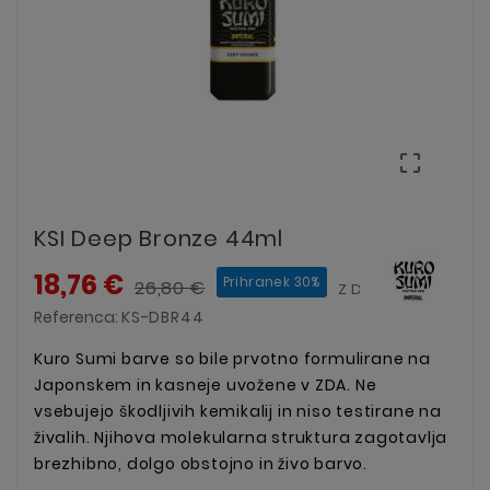

KSI Deep Bronze 44ml
18,76 €
Prihranek 30%
26,80 €
Z DDV
Referenca:
KS-DBR44
Kuro Sumi barve so bile prvotno formulirane na
Japonskem in kasneje uvožene v ZDA.
Ne
vsebujejo škodljivih kemikalij in niso testirane na
živalih. Njihova molekularna struktura zagotavlja
brezhibno, dolgo obstojno in živo barvo.