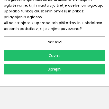
oglaševanje, ki jih nastavijo tretje osebe, omogočajo
uporabo funkcij družbenih omrežij in prikaz
prilagojenih oglasov.
Ali se strinjate z uporabo teh piškotkov in z obdelavo
Spletna trgovina s profesionalno tattoo opremo !
osebnih podatkov, ki je z njimi povezana?
Nastavi
Podatki O Trgovini

Zavrni
Informacije

Sprejmi
Vaš Račun

© 2025 - Vse Pravice Pridržane.