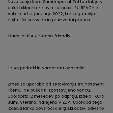
Nova serija Kuro Sumi Imperial Tattoo Ink je v
celoti skladna z novimi predpisi EU REACH, ki
veljajo od 4. januarja 2022, kar zagotavlja
najboljše surovine in proizvodni proces.
Made in USA & Vegan friendly!
Drugi podatki in varnostna opozorila:
Zmes za uporabo pri tetoviranju trajnostnem
ličenju. Ne puščati izpostavljeno soncu.
Uporabiti: 12 mesecev po odprtju. Izdelal: Kuro
Sumi. Sterilno. Narejeno v ZDA. Uporaba tega
izdelka lahko povzroči alergijski odziv, odvisno