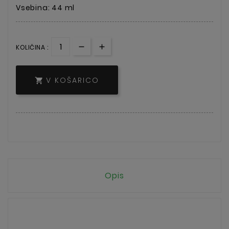
Vsebina: 44 ml
KOLIČINA :
V KOŠARICO

Opis