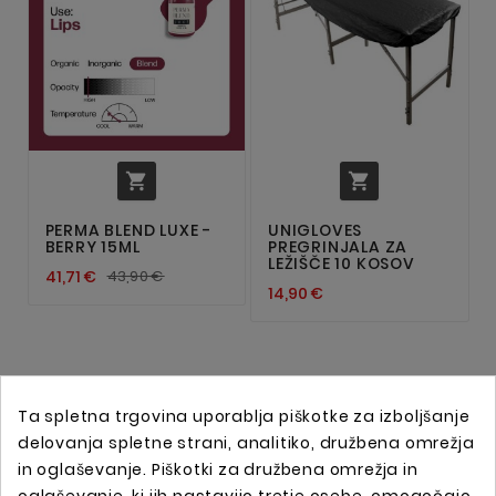


PERMA BLEND LUXE -
UNIGLOVES
BERRY 15ML
PREGRINJALA ZA
LEŽIŠČE 10 KOSOV
41,71 €
43,90 €
14,90 €
Ta spletna trgovina uporablja piškotke za izboljšanje
delovanja spletne strani, analitiko, družbena omrežja
in oglaševanje. Piškotki za družbena omrežja in
oglaševanje, ki jih nastavijo tretje osebe, omogočajo