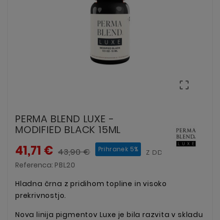

PERMA BLEND LUXE -
MODIFIED BLACK 15ML
41,71 €
Prihranek 5%
43,90 €
Z DDV
Referenca:
PBL20
Hladna črna z pridihom topline in visoko
prekrivnostjo.
Nova linija pigmentov Luxe je bila razvita v skladu