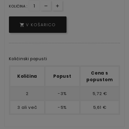
KOLIČINA :
V KOŠARICO

Količinski popusti
Cena s
Količina
Popust
popustom
2
-3%
5,72 €
3 ali več
-5%
5,61 €