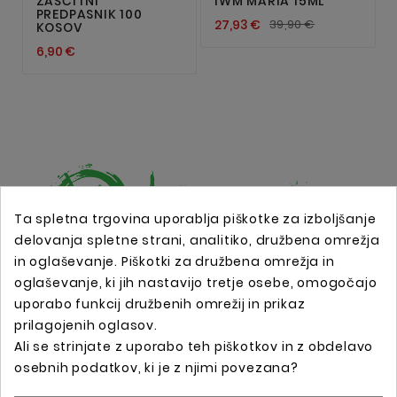
ZAŠČITNI
IWM MARIA 15ML
PREDPASNIK 100
27,93 €
39,90 €
KOSOV
6,90 €
Ta spletna trgovina uporablja piškotke za izboljšanje
delovanja spletne strani, analitiko, družbena omrežja
in oglaševanje. Piškotki za družbena omrežja in
Spletna trgovina s profesionalno tattoo opremo !
oglaševanje, ki jih nastavijo tretje osebe, omogočajo
uporabo funkcij družbenih omrežij in prikaz
prilagojenih oglasov.
Podatki O Trgovini

Ali se strinjate z uporabo teh piškotkov in z obdelavo
osebnih podatkov, ki je z njimi povezana?
Informacije
