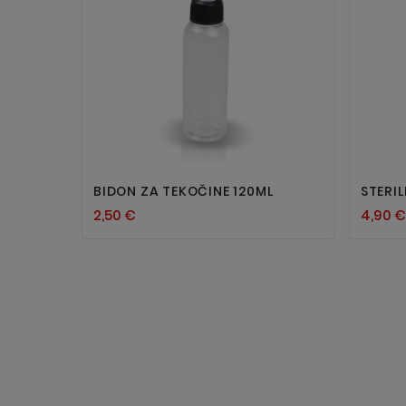


BIDON ZA TEKOČINE 120ML
STERIL
2,50 €
4,90 €