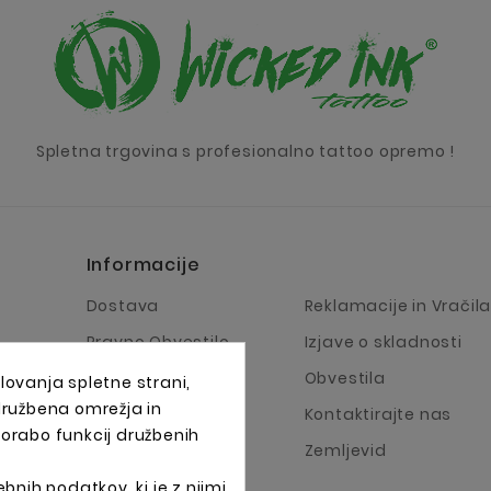
Spletna trgovina s profesionalno tattoo opremo !
Informacije
Dostava
Reklamacije in Vračil
Pravno Obvestilo
Izjave o skladnosti
Pogoji Poslovanja
Obvestila
lovanja spletne strani,
 družbena omrežja in
O Podjetju
Kontaktirajte nas
porabo funkcij družbenih
Načini plačila
Zemljevid
bnih podatkov, ki je z njimi