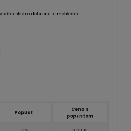
 vadbo ekstra debeline in mehkobe.
Cena s
Popust
popustom
-3%
8,63 €