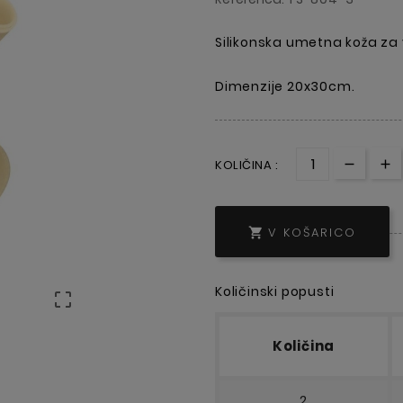
Silikonska umetna koža za
Dimenzije 20x30cm.
KOLIČINA :
V KOŠARICO

Količinski popusti

Količina
2