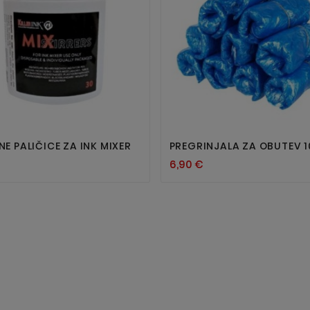




NE PALIČICE ZA INK MIXER
PREGRINJALA ZA OBUTEV 
6,90 €