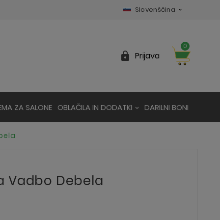
Slovenščina

0

Prijava
EMA ZA SALONE
OBLAČILA IN DODATKI
DARILNI BONI
bela
a Vadbo Debela