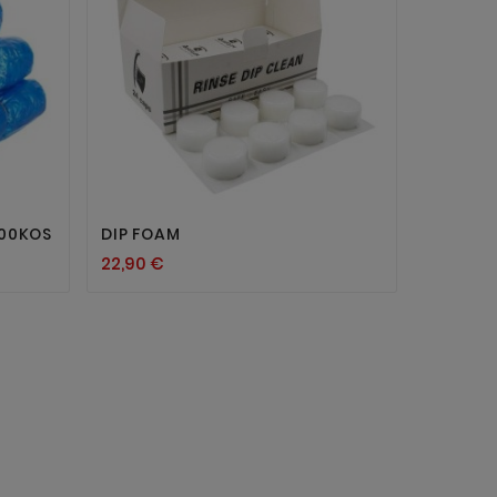


100KOS
DIP FOAM
STERILN
22,90 €
16,50 €