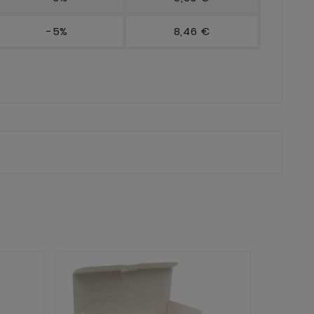
-5%
8,46 €