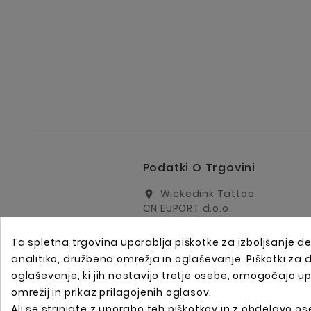
Podatki O Trgovini
Wickedink Tattoo
location_on
CN EUPORT d.o.o.
Arharjeva 40
1000 Ljubljana
Ta spletna trgovina uporablja piškotke za izboljšanje de
Slovenija
analitiko, družbena omrežja in oglaševanje. Piškotki za
info@wickedinktattoo.eu
email
oglaševanje, ki jih nastavijo tretje osebe, omogočajo u
omrežij in prikaz prilagojenih oglasov.
+386 01 5055687
call
Ali se strinjate z uporabo teh piškotkov in z obdelavo ose