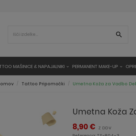

TTOO MAŠINICE & NAPAJALNIKI
PERMANENT MAKE-UP
OPR
Domov
Tattoo Pripomočki
Umetna Koža za Vadbo De
Umetna Koža Z
8,90 €
Z DDV
Referenca:
TS-804-3