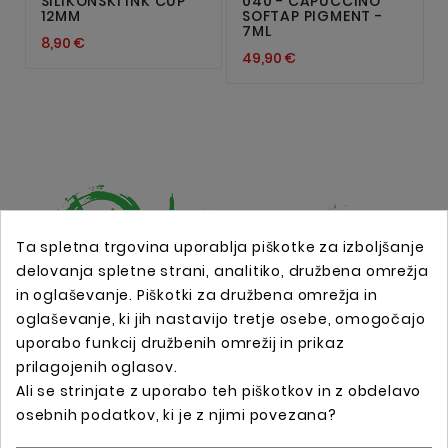
SILIKONSKI INK CUP
040 - CAPUCCINO
12MM
SOFTAP PIGMENT -
7ML
8,90 €
49,90 €
Ta spletna trgovina uporablja piškotke za izboljšanje
delovanja spletne strani, analitiko, družbena omrežja
in oglaševanje. Piškotki za družbena omrežja in
Spletna trgovina s profesionalno tattoo opremo !
oglaševanje, ki jih nastavijo tretje osebe, omogočajo
uporabo funkcij družbenih omrežij in prikaz
prilagojenih oglasov.
Podatki O Trgovini

Ali se strinjate z uporabo teh piškotkov in z obdelavo
osebnih podatkov, ki je z njimi povezana?
Informacije
