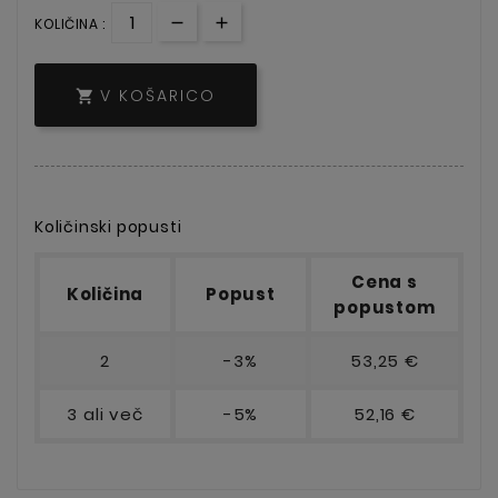
KOLIČINA :
V KOŠARICO

Količinski popusti
Cena s
Količina
Popust
popustom
2
-3%
53,25 €
3 ali več
-5%
52,16 €