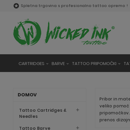

Spletna trgovina s profesionalno tattoo opremo !
CARTRIDGES
BARVE
TATTOO PRIPOMOČKI
TA
DOMOV
Pribor in mate
veliko pomoč 
Tattoo Cartridges &

pripomočkov. 
Needles
prenos dizajn
Tattoo Barve
