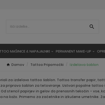

TTOO MAŠINICE & NAPAJALNIKI
PERMANENT MAKE-UP
OPR
Domov
Tattoo Pripomočki
Izdelava šablon
riali za izdelavo tattoo šablon. Tattoo transfer papir, tatt
za pripravo šablon za tetoviranje. Ustvari popolne tatto
Od stencil papirjev in gelov do prenosnih tekočin – vse, k
a na kožo. Primerno za začetnike in izkušene umetnike. Zane