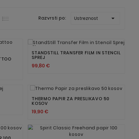

Razvrsti po:
Ustreznost


Nov
STANDSTILL TRANSFER FILM IN STENCIL
SPREJ
ATTOO
99,80 €


THERMO PAPIR ZA PRESLIKAVO 50
KOSOV
19,90 €


R 100