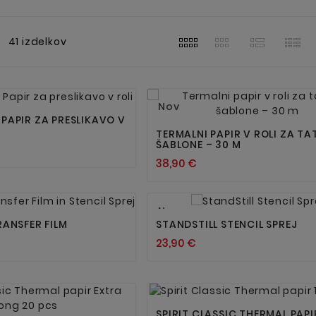
41 izdelkov




Nov
PAPIR ZA PRESLIKAVO V
TERMALNI PAPIR V ROLI ZA T
ŠABLONE – 30 M
38,90 €




Nov
RANSFER FILM
STANDSTILL STENCIL SPREJ
23,90 €




SPIRIT CLASSIC THERMAL PAPI