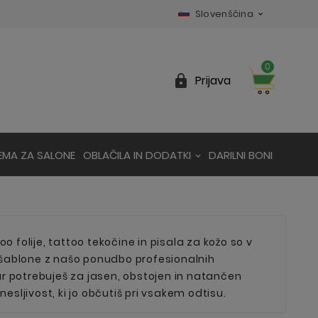
Slovenščina

0

Prijava
EMA ZA SALONE
OBLAČILA IN DODATKI
DARILNI BONI
oo folije, tattoo tekočine in pisala za kožo so v
o šablone z našo ponudbo profesionalnih
ar potrebuješ za jasen, obstojen in natančen
sljivost, ki jo občutiš pri vsakem odtisu.