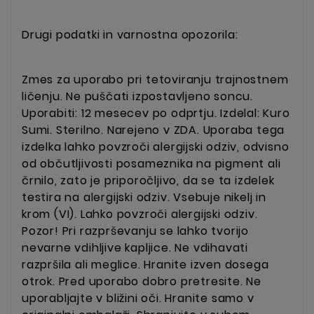
Drugi podatki in varnostna opozorila:
Zmes za uporabo pri tetoviranju trajnostnem
ličenju. Ne puščati izpostavljeno soncu.
Uporabiti: 12 mesecev po odprtju. Izdelal: Kuro
Sumi. Sterilno. Narejeno v ZDA. Uporaba tega
izdelka lahko povzroči alergijski odziv, odvisno
od občutljivosti posameznika na pigment ali
črnilo, zato je priporočljivo, da se ta izdelek
testira na alergijski odziv. Vsebuje nikelj in
krom (VI). Lahko povzroči alergijski odziv.
Pozor! Pri razprševanju se lahko tvorijo
nevarne vdihljive kapljice. Ne vdihavati
razpršila ali meglice. Hranite izven dosega
otrok.
Pred uporabo dobro pretresite. Ne
uporabljajte v bližini oči. Hranite samo v