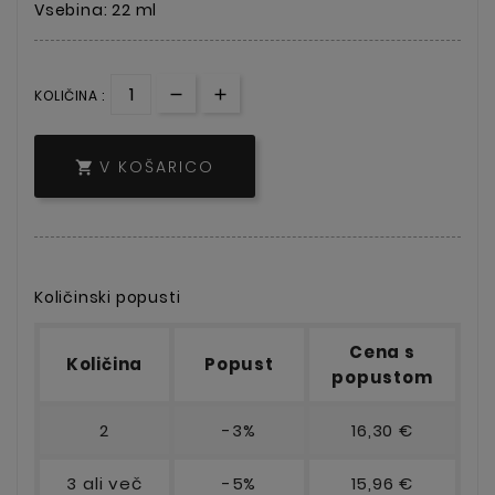
Vsebina: 22 ml
KOLIČINA :
V KOŠARICO

Količinski popusti
Cena s
Količina
Popust
popustom
2
-3%
16,30 €
3 ali več
-5%
15,96 €