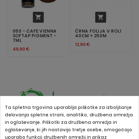


050 - CAFE VIENNA
ČRNA FOLIJA V ROLI
SOFTAP PIGMENT -
40CM × 250M
7ML
12,90 €
49,90 €
Ta spletna trgovina uporablja piškotke za izboljšanje
delovanja spletne strani, analitiko, družbena omrežja
in oglaševanje. Piškotki za družbena omrežja in
Spletna trgovina s profesionalno tattoo opremo !
oglaševanje, ki jih nastavijo tretje osebe, omogočajo
uporabo funkcij družbenih omrežij in prikaz