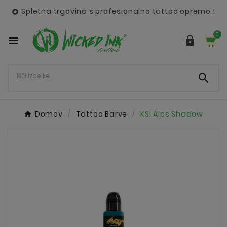
Spletna trgovina s profesionalno tattoo opremo !

0



Domov
Tattoo Barve
KSI Alps Shadow