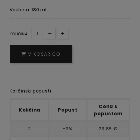
Vsebina: 180 ml
KOLIČINA :
V KOŠARICO

Količinski popusti
Cena s
Količina
Popust
popustom
2
-3%
29,88 €