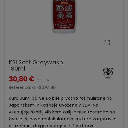

KSI Soft Greywash
180ml
30,80 €
Z DDV
Referenca:
KS-SGW180
Kuro Sumi barve so bile prvotno formulirane na
Japonskem in kasneje uvožene v ZDA.
Ne
vsebujejo škodljivih kemikalij in niso testirane na
živalih. Njihova molekularna struktura zagotavlja
brezhibno, dolgo obstojno in živo barvo.