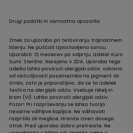
Drugi podatki in varnostna opozorila:
Zmes za uporabo pri tetoviranju trajnostnem
ličenju. Ne puščati izpostavljeno soncu.
Uporabiti: 12 mesecev po odprtju. Izdelal: Kuro
Sumi. Sterilno. Narejeno v ZDA. Uporaba tega
izdelka lahko povzroči alergijski odziv, odvisno
od občutljivosti posameznika na pigment ali
črnilo, zato je priporočljivo, da se ta izdelek
testira na alergijski odziv. Vsebuje nikelj in
krom (VI). Lahko povzroči alergijski odziv.
Pozor! Pri razprševanju se lahko tvorijo
nevarne vdihljive kapljice. Ne vdihavati
razpršila ali meglice. Hranite izven dosega
otrok.
Pred uporabo dobro pretresite. Ne
uporabljajte v bližini oči. Hranite samo v