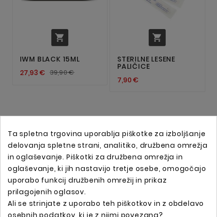


IWM BLACK 15ML
STERILNE LESENE
PALIČICE
27,93 €
39,90 €
7,90 €
Ta spletna trgovina uporablja piškotke za izboljšanje
delovanja spletne strani, analitiko, družbena omrežja
in oglaševanje. Piškotki za družbena omrežja in
oglaševanje, ki jih nastavijo tretje osebe, omogočajo
uporabo funkcij družbenih omrežij in prikaz
prilagojenih oglasov.
Ali se strinjate z uporabo teh piškotkov in z obdelavo
Spletna trgovina s profesionalno tattoo opremo !
osebnih podatkov, ki je z njimi povezana?