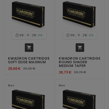
:
:
:
:
:
:
06
11
28
08
06
11
28
08




KWADRON CARTRIDGE
KWADRON CARTRIDGE
SOFT EDGE MAGNUM
ROUND SHADER
MEDIUM TAPER
28,98 €
32,20 €
26,73 €
29,70 €
Nov
Nov