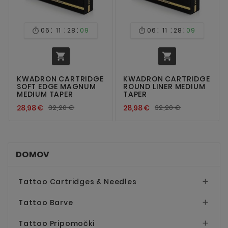
:
:
:
:
:
:
06
11
28
08
06
11
28
08




KWADRON CARTRIDGE
KWADRON CARTRIDGE
SOFT EDGE MAGNUM
ROUND LINER MEDIUM
MEDIUM TAPER
TAPER
28,98 €
32,20 €
28,98 €
32,20 €
DOMOV
Tattoo Cartridges & Needles

Tattoo Barve

Tattoo Pripomočki
