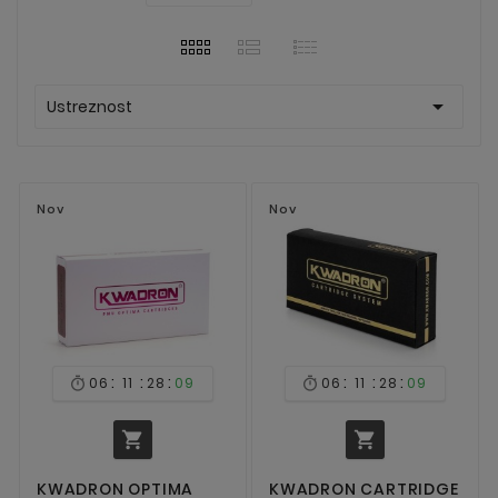

Ustreznost
Nov
Nov
:
:
:
:
:
:
06
11
28
08
06
11
28
08




KWADRON OPTIMA
KWADRON CARTRIDGE