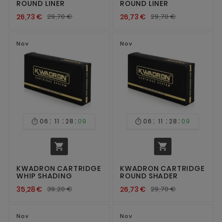
ROUND LINER
ROUND LINER
26,73 €
29,70 €
26,73 €
29,70 €
Nov
Nov
:
:
:
:
:
:
06
11
28
08
06
11
28
08




KWADRON CARTRIDGE
KWADRON CARTRIDGE
WHIP SHADING
ROUND SHADER
35,28 €
39,20 €
26,73 €
29,70 €
Nov
Nov