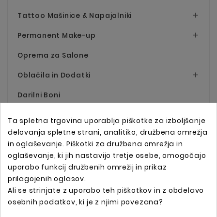
Tattoo Mašinice & Napajalniki

Permanent Make-up

Oprema za Salone
Oblačila in Dodatki

Darilni Boni
Ta spletna trgovina uporablja piškotke za izboljšanje
delovanja spletne strani, analitiko, družbena omrežja
in oglaševanje. Piškotki za družbena omrežja in
oglaševanje, ki jih nastavijo tretje osebe, omogočajo
uporabo funkcij družbenih omrežij in prikaz
prilagojenih oglasov.
Ali se strinjate z uporabo teh piškotkov in z obdelavo
Spletna trgovina s profesionalno tattoo opremo !
osebnih podatkov, ki je z njimi povezana?