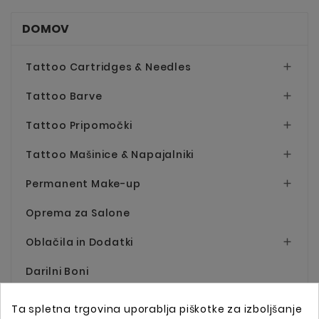
DOMOV
Tattoo Cartridges & Needles

Tattoo Barve

Tattoo Pripomočki

Tattoo Mašinice & Napajalniki

Permanent Make-up

Oprema za Salone
Oblačila in Dodatki

Darilni Boni
Ta spletna trgovina uporablja piškotke za izboljšanje