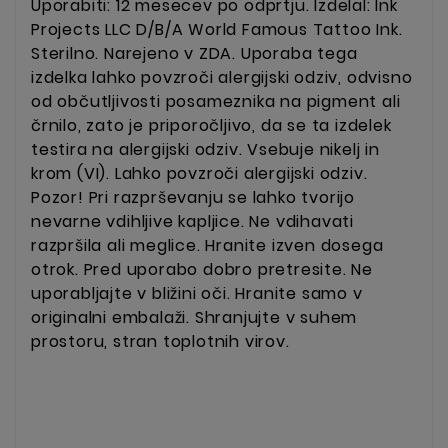
Uporabiti: 12 mesecev po odprtju. Izdelal: Ink
Projects LLC D/B/A World Famous Tattoo Ink.
Sterilno. Narejeno v ZDA. Uporaba tega
izdelka lahko povzroči alergijski odziv, odvisno
od občutljivosti posameznika na pigment ali
črnilo, zato je priporočljivo, da se ta izdelek
testira na alergijski odziv. Vsebuje nikelj in
krom (VI). Lahko povzroči alergijski odziv.
Pozor! Pri razprševanju se lahko tvorijo
nevarne vdihljive kapljice. Ne vdihavati
razpršila ali meglice. Hranite izven dosega
otrok.
Pred uporabo dobro pretresite. Ne
uporabljajte v bližini oči. Hranite samo v
originalni embalaži. Shranjujte v suhem
prostoru, stran toplotnih virov.