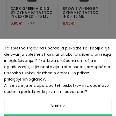
DARK GREEN VIKING
BROWN VIKING BY
BY DYNAMIC TATTOO
DYNAMIC TATTOO
INK EXPIRED – 15 ML
INK – 15 ML
5,95 €
11,90 €
11,90 €
Ta spletna trgovina uporablja piškotke za izboljšanje
delovanja spletne strani, analitiko, družbena omrežja
in oglaševanje. Piškotki za družbena omrežja in
oglaševanje, ki jih nastavijo tretje osebe, omogočajo
uporabo funkcij družbenih omrežij in prikaz
prilagojenih oglasov.
Ali se strinjate z uporabo teh piškotkov in z obdelavo
Spletna trgovina s profesionalno tattoo opremo !
osebnih podatkov, ki je z njimi povezana?
Nastavi
Podatki O Trgovini
