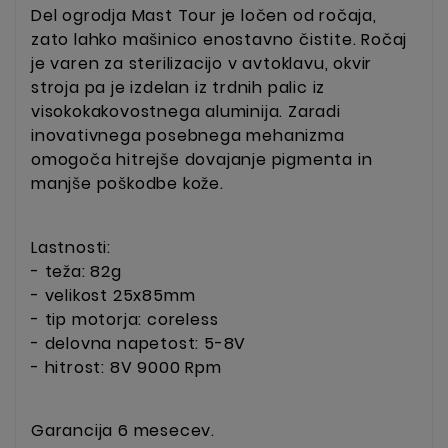
Del ogrodja Mast Tour je ločen od ročaja,
zato lahko mašinico enostavno čistite. Ročaj
je varen za sterilizacijo v avtoklavu, okvir
stroja pa je izdelan iz trdnih palic iz
visokokakovostnega aluminija. Zaradi
inovativnega posebnega mehanizma
omogoča hitrejše dovajanje pigmenta in
manjše poškodbe kože.
Lastnosti:
- teža: 82g
- velikost 25x85mm
- tip motorja: coreless
- delovna napetost: 5-8V
- hitrost: 8V 9000 Rpm
Garancija 6 mesecev.