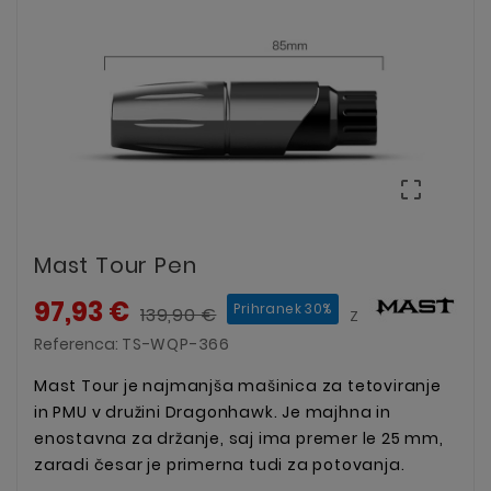

Mast Tour Pen
97,93 €
Prihranek 30%
139,90 €
Z DDV
Referenca:
TS-WQP-366
Mast Tour je najmanjša mašinica za tetoviranje
in PMU v družini Dragonhawk. Je majhna in
enostavna za držanje, saj ima premer le 25 mm,
zaradi česar je primerna tudi za potovanja.