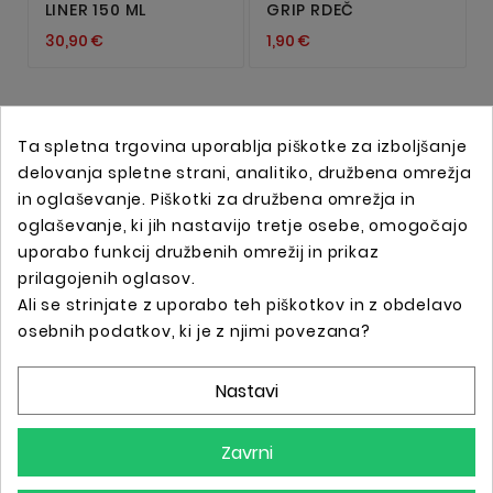
LINER 150 ML
GRIP RDEČ
30,90 €
1,90 €
Ta spletna trgovina uporablja piškotke za izboljšanje
delovanja spletne strani, analitiko, družbena omrežja
in oglaševanje. Piškotki za družbena omrežja in
oglaševanje, ki jih nastavijo tretje osebe, omogočajo
uporabo funkcij družbenih omrežij in prikaz
prilagojenih oglasov.
Ali se strinjate z uporabo teh piškotkov in z obdelavo
Spletna trgovina s profesionalno tattoo opremo !
osebnih podatkov, ki je z njimi povezana?
Nastavi
Podatki O Trgovini

Zavrni
Informacije
